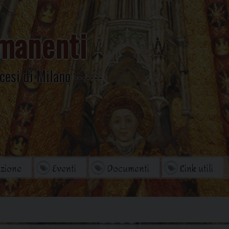
manenti
cesi di Milano
zione
Eventi
Documenti
Link utili
orio
Archivio Storico
di studi
Omelie