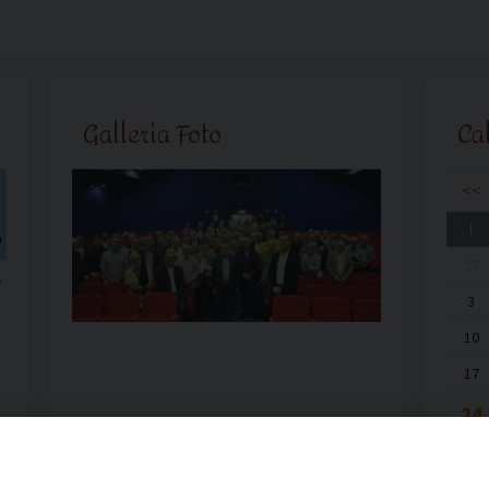
Galleria Foto
Ca
<<
l
27
o
3
10
17
24
31