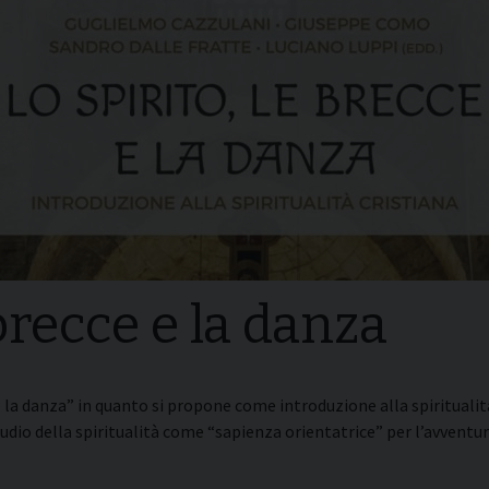
i della
Convegni Regionali
zione
Testi Magisteriali
ghiera del
no
Area riservata
 brecce e la danza
e la danza” in quanto si propone come introduzione alla spirituali
studio della spiritualità come “sapienza orientatrice” per l’avventu