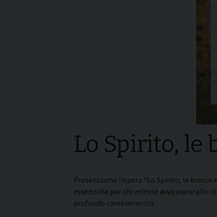
I pass
Può esserlo un uomo
forma
sposato?
La pre
La Croce Diaconale
diaco
Lo Spirito, le
Presentiamo l’opera “Lo Spirito, le brecce 
essenziale per chi volesse avvicinarsi allo 
profondo cambiamento.