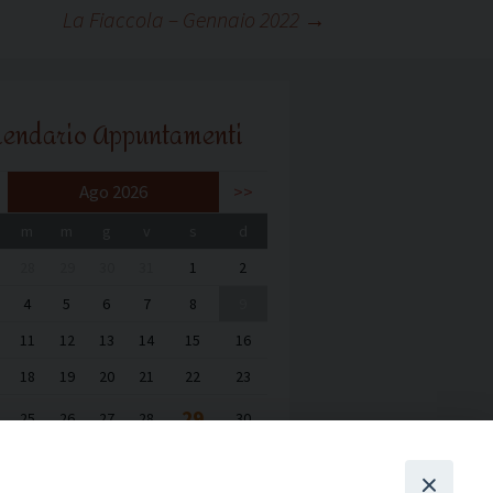
La Fiaccola – Gennaio 2022
→
lendario Appuntamenti
Ago 2026
>>
m
m
g
v
s
d
28
29
30
31
1
2
4
5
6
7
8
9
11
12
13
14
15
16
18
19
20
21
22
23
29
25
26
27
28
30
1
2
3
4
5
6