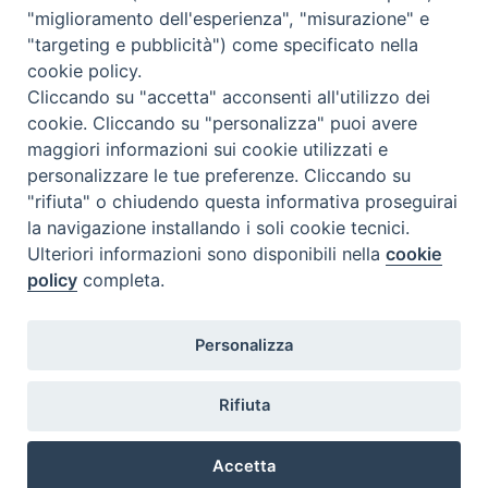
<<
Ago 2026
>>
"miglioramento dell'esperienza", "misurazione" e
"targeting e pubblicità") come specificato nella
l
m
m
g
v
s
d
cookie policy.
27
28
29
30
31
1
2
Cliccando su "accetta" acconsenti all'utilizzo dei
3
4
5
6
7
8
9
cookie. Cliccando su "personalizza" puoi avere
maggiori informazioni sui cookie utilizzati e
10
11
12
13
14
15
16
personalizzare le tue preferenze. Cliccando su
17
18
19
20
21
22
23
"rifiuta" o chiudendo questa informativa proseguirai
la navigazione installando i soli cookie tecnici.
24
29
25
26
27
28
30
Ulteriori informazioni sono disponibili nella
cookie
31
1
2
3
4
5
6
policy
completa.
Personalizza
Rifiuta
DIACONI
Diocesi di Milano Via Pio XI, 32 - 21040 - Venegono Inferiore (VA)
permanenti -
Tel. 0331.867111 - Fax. 0331.867700
Accetta
Diocesi di Milano
E-mail:
diaconato@seminario.milano.it