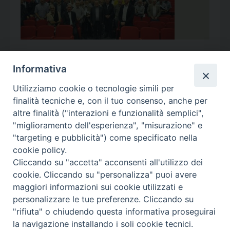
Informativa
Utilizziamo cookie o tecnologie simili per
Calendario Appuntamenti
finalità tecniche e, con il tuo consenso, anche per
altre finalità ("interazioni e funzionalità semplici",
<<
Ago 2026
>>
"miglioramento dell'esperienza", "misurazione" e
"targeting e pubblicità") come specificato nella
l
m
m
g
v
s
d
cookie policy.
27
28
29
30
31
1
2
Cliccando su "accetta" acconsenti all'utilizzo dei
3
4
5
6
7
8
9
cookie. Cliccando su "personalizza" puoi avere
maggiori informazioni sui cookie utilizzati e
10
11
12
13
14
15
16
personalizzare le tue preferenze. Cliccando su
17
18
19
20
21
22
23
"rifiuta" o chiudendo questa informativa proseguirai
la navigazione installando i soli cookie tecnici.
24
29
25
26
27
28
30