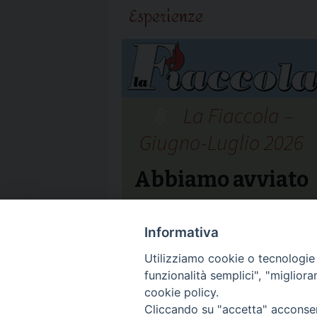
Esperienze
La Fiaccola –
Giugno-Luglio 2026
Abbiamo avviato
un processo
Informativa
Utilizziamo cookie o tecnologie s
funzionalità semplici", "miglior
cookie policy.
Cliccando su "accetta" acconsent