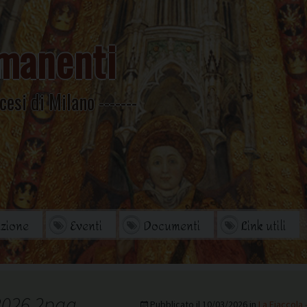
manenti
cesi di Milano
zione
Eventi
Documenti
Link utili
orio
Archivio Storico
di studi
Omelie
2026 2pag
Pubblicato il
10/03/2026
in
La Fiaccola