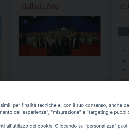
Galleria Foto
Ca
<<
l
27
3
10
17
24
31
imili per finalità tecniche e, con il tuo consenso, anche per 
amento dell'esperienza", "misurazione" e "targeting e pubbli
i all'utilizzo dei cookie. Cliccando su "personalizza" puoi