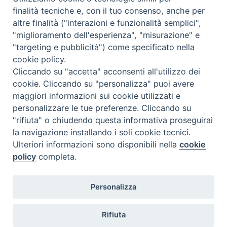
Calendario Appuntamenti
finalità tecniche e, con il tuo consenso, anche per
altre finalità ("interazioni e funzionalità semplici",
<<
Ago 2026
>>
"miglioramento dell'esperienza", "misurazione" e
"targeting e pubblicità") come specificato nella
l
m
m
g
v
s
d
cookie policy.
27
28
29
30
31
1
2
Cliccando su "accetta" acconsenti all'utilizzo dei
3
4
5
6
7
8
9
cookie. Cliccando su "personalizza" puoi avere
maggiori informazioni sui cookie utilizzati e
10
11
12
13
14
15
16
personalizzare le tue preferenze. Cliccando su
17
18
19
20
21
22
23
"rifiuta" o chiudendo questa informativa proseguirai
la navigazione installando i soli cookie tecnici.
24
29
25
26
27
28
30
Ulteriori informazioni sono disponibili nella
cookie
31
1
2
3
4
5
6
policy
completa.
Personalizza
Rifiuta
DIACONI
Diocesi di Milano Via Pio XI, 32 - 21040 - Venegono Inferiore (VA)