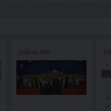
Galleria Foto
Ca
<<
l
27
o
3
10
17