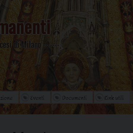
manenti
cesi di Milano
zione
Eventi
Documenti
Link utili
orio
Archivio Storico
di studi
Omelie