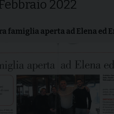
 Febbraio 2022
i della
Convegni Regionali
zione
Testi Magisteriali
ghiera del
no
Area riservata
ra famiglia aperta ad Elena ed 