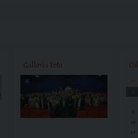
Galleria Foto
Ca
<<
l
27
o
3
10
17