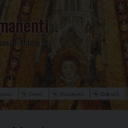
manenti
cesi di Milano
zione
Eventi
Documenti
Link utili
orio
Archivio Storico
di studi
Omelie