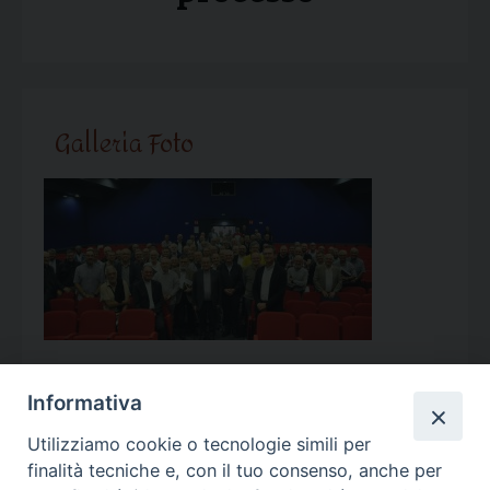
Galleria Foto
Informativa
Utilizziamo cookie o tecnologie simili per
Calendario Appuntamenti
finalità tecniche e, con il tuo consenso, anche per