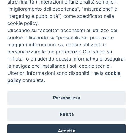
altre finalità ("interazioni e funzionalità semplici",
<<
Ago 2026
>>
"miglioramento dell'esperienza", "misurazione" e
"targeting e pubblicità") come specificato nella
l
m
m
g
v
s
d
cookie policy.
27
28
29
30
31
1
2
Cliccando su "accetta" acconsenti all'utilizzo dei
3
4
5
6
7
8
9
cookie. Cliccando su "personalizza" puoi avere
maggiori informazioni sui cookie utilizzati e
10
11
12
13
14
15
16
personalizzare le tue preferenze. Cliccando su
17
18
19
20
21
22
23
"rifiuta" o chiudendo questa informativa proseguirai
la navigazione installando i soli cookie tecnici.
24
29
25
26
27
28
30
Ulteriori informazioni sono disponibili nella
cookie
31
1
2
3
4
5
6
policy
completa.
Personalizza
Rifiuta
DIACONI
Diocesi di Milano Via Pio XI, 32 - 21040 - Venegono Inferiore (VA)
permanenti -
Tel. 0331.867111 - Fax. 0331.867700
Accetta