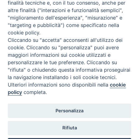
finalità tecniche e, con il tuo consenso, anche per
altre finalità ("interazioni e funzionalità semplici",
<<
Ago 2026
>>
"miglioramento dell'esperienza", "misurazione" e
"targeting e pubblicità") come specificato nella
l
m
m
g
v
s
d
cookie policy.
27
28
29
30
31
1
2
Cliccando su "accetta" acconsenti all'utilizzo dei
3
4
5
6
7
8
9
cookie. Cliccando su "personalizza" puoi avere
maggiori informazioni sui cookie utilizzati e
10
11
12
13
14
15
16
personalizzare le tue preferenze. Cliccando su
17
18
19
20
21
22
23
"rifiuta" o chiudendo questa informativa proseguirai
la navigazione installando i soli cookie tecnici.
24
29
25
26
27
28
30
Ulteriori informazioni sono disponibili nella
cookie
31
1
2
3
4
5
6
policy
completa.
Personalizza
Rifiuta
DIACONI
Diocesi di Milano Via Pio XI, 32 - 21040 - Venegono Inferiore (VA)