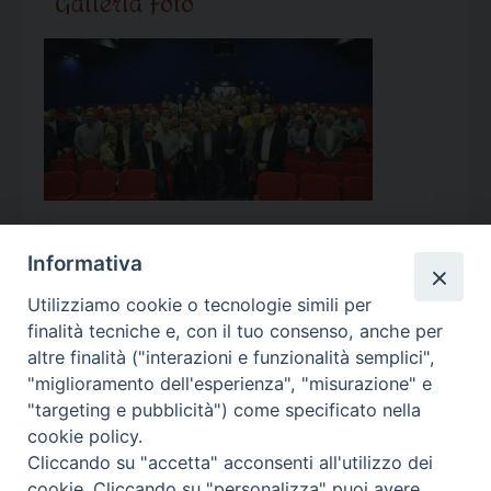
Galleria Foto
Informativa
Utilizziamo cookie o tecnologie simili per
Calendario Appuntamenti
finalità tecniche e, con il tuo consenso, anche per
altre finalità ("interazioni e funzionalità semplici",
<<
Ago 2026
>>
"miglioramento dell'esperienza", "misurazione" e
"targeting e pubblicità") come specificato nella
l
m
m
g
v
s
d
cookie policy.
27
28
29
30
31
1
2
Cliccando su "accetta" acconsenti all'utilizzo dei
3
4
5
6
7
8
9
cookie. Cliccando su "personalizza" puoi avere