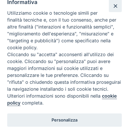
Informativa
Utilizziamo cookie o tecnologie simili per
Calendario Appuntamenti
finalità tecniche e, con il tuo consenso, anche per
altre finalità ("interazioni e funzionalità semplici",
<<
Ago 2026
>>
"miglioramento dell'esperienza", "misurazione" e
"targeting e pubblicità") come specificato nella
l
m
m
g
v
s
d
cookie policy.
27
28
29
30
31
1
2
Cliccando su "accetta" acconsenti all'utilizzo dei
3
4
5
6
7
8
9
cookie. Cliccando su "personalizza" puoi avere
maggiori informazioni sui cookie utilizzati e
10
11
12
13
14
15
16
personalizzare le tue preferenze. Cliccando su
17
18
19
20
21
22
23
"rifiuta" o chiudendo questa informativa proseguirai
la navigazione installando i soli cookie tecnici.
24
29
25
26
27
28
30
Ulteriori informazioni sono disponibili nella
cookie
31
1
2
3
4
5
6
policy
completa.
Personalizza