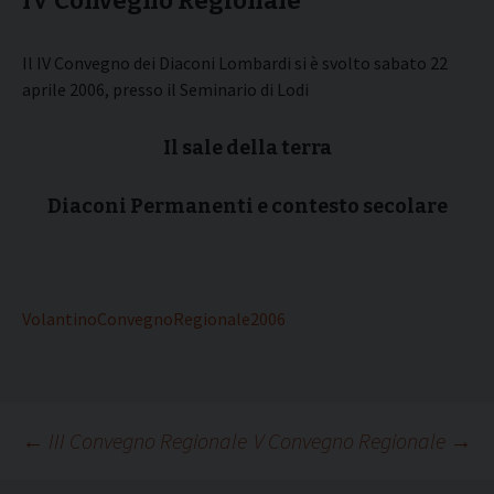
IV Convegno Regionale
Il IV Convegno dei Diaconi Lombardi si è svolto sabato 22
aprile 2006, presso il Seminario di Lodi
Il sale della terra
Diaconi Permanenti e contesto secolare
VolantinoConvegnoRegionale2006
Navigazione
←
III Convegno Regionale
V Convegno Regionale
→