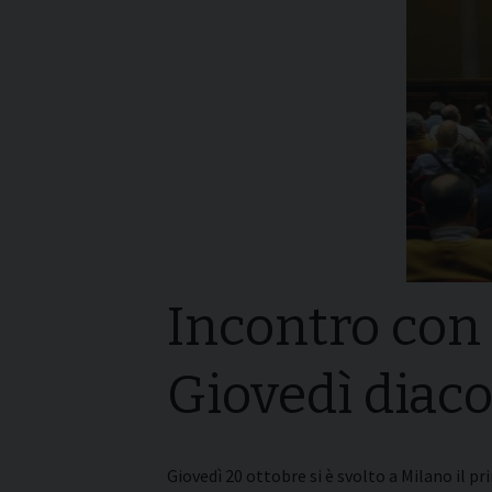
I pass
Può esserlo un uomo
forma
sposato?
La pre
La Croce Diaconale
diaco
Incontro con 
Giovedì diaco
Giovedì 20 ottobre si è svolto a Milano il p