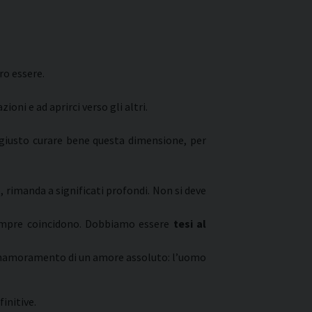
ro essere.
oni e ad aprirci verso gli altri.
 giusto curare bene questa dimensione, per
e, rimanda a significati profondi. Non si deve
 sempre coincidono. Dobbiamo essere
tesi al
Innamoramento di un amore assoluto: l’uomo
initive.