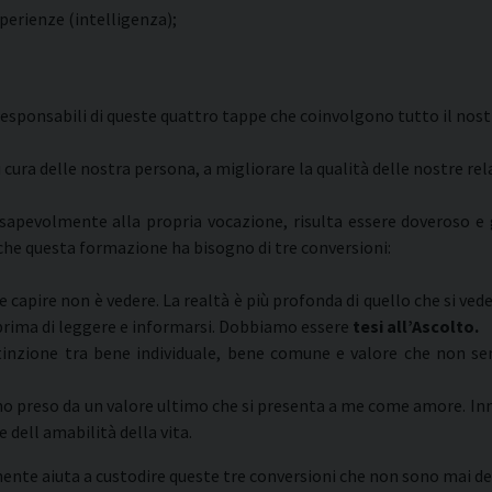
perienze (intelligenza);
 responsabili di queste quattro tappe che coinvolgono tutto il nost
ra delle nostra persona, a migliorare la qualità delle nostre relazi
nsapevolmente alla propria vocazione, risulta essere doveroso e
 che questa formazione ha bisogno di tre conversioni:
he capire non è vedere. La realtà è più profonda di quello che si ved
o prima di leggere e informarsi. Dobbiamo essere
tesi all’Ascolto.
istinzione tra bene individuale, bene comune e valore che non
ono preso da un valore ultimo che si presenta a me come amore. 
dell amabilità della vita.
nte aiuta a custodire queste tre conversioni che non sono mai def