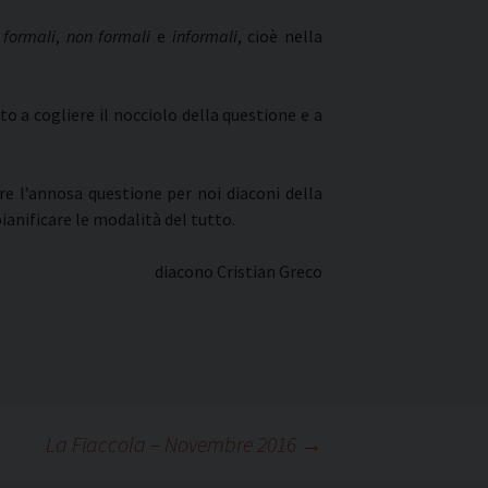
i
formali
,
non formali
e
informali
, cioè nella
o a cogliere il nocciolo della questione e a
are l’annosa questione per noi diaconi della
ianificare le modalità del tutto.
diacono Cristian Greco
La Fiaccola – Novembre 2016
→