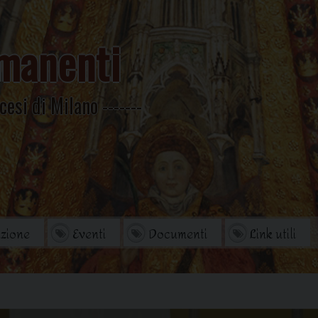
manenti
cesi di Milano
zione
Eventi
Documenti
Link utili
orio
Archivio Storico
di studi
Omelie