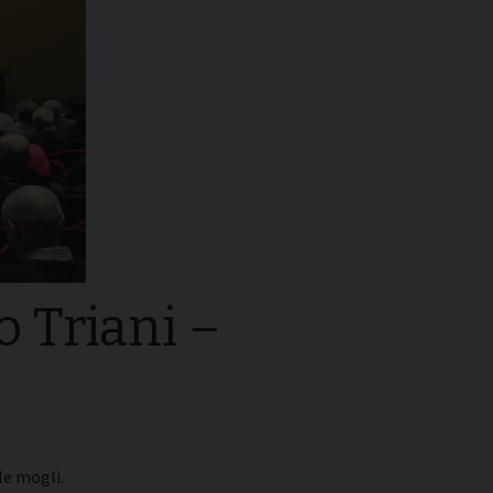
o Triani –
6
le mogli.