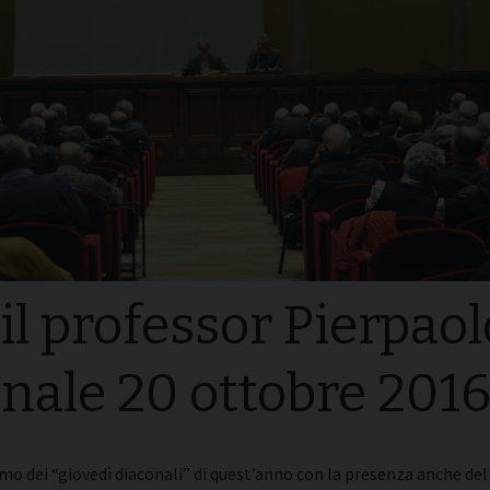
i della
Convegni Regionali
zione
Testi Magisteriali
ghiera del
no
Area riservata
il professor Pierpaol
nale 20 ottobre 201
rimo dei “giovedì diaconali” di quest’anno con la presenza anche del