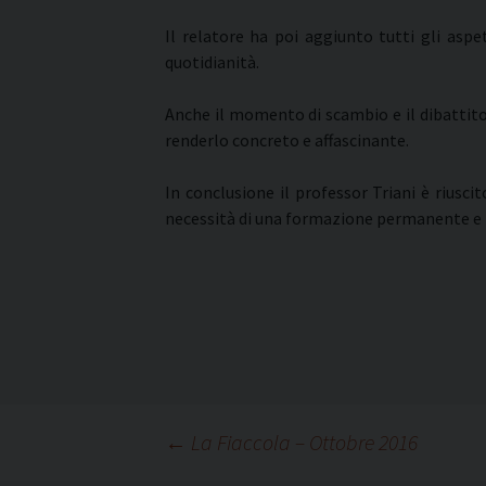
Il relatore ha poi aggiunto tutti gli asp
quotidianità.
Anche il momento di scambio e il dibattito 
renderlo concreto e affascinante.
In conclusione il professor Triani è riusci
necessità di una formazione permanente e ha 
Navigazione
←
La Fiaccola – Ottobre 2016