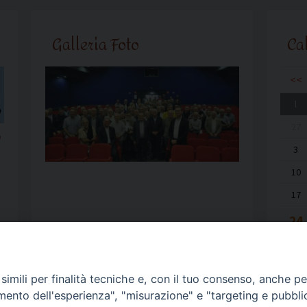
Galleria Foto
Ca
<<
l
27
o
3
10
17
24
31
imili per finalità tecniche e, con il tuo consenso, anche per 
amento dell'esperienza", "misurazione" e "targeting e pubbli