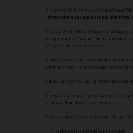
Il relatore della serata era il professor Pi
“formazione permanente nel ministero e i
Il fatto che il relatore fosse un pedagogi
sempre molto “fumosi” ed inconcludenti, a
miei pregiudizi si sono dissolti.
Il professore Triani impostando la sua re
comune a tutti i miei compagni presenti) ad 
Subito ha chiarito che il problema non deve
Il nostro formarci è principalmente un pro
istanza del nostro essere persona.
Questa risignificazione è attuata in quatt
dalle nostre esperienze (incontri);