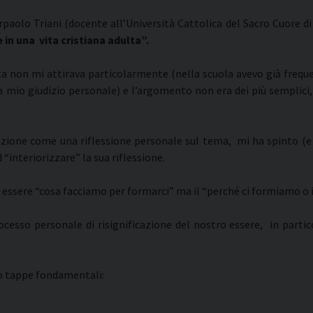
erpaolo Triani (docente all’Università Cattolica del Sacro Cuore di
n una vita cristiana adulta”.
sta non mi attirava particolarmente (nella scuola avevo già frequ
 mio giudizio personale) e l’argomento non era dei più semplici
lazione come una riflessione personale sul tema, mi ha spinto (e
“interiorizzare” la sua riflessione.
 essere “cosa facciamo per formarci” ma il “perché ci formiamo o 
cesso personale di risignificazione del nostro essere, in partic
ro tappe fondamentali: