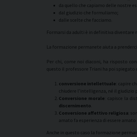
da quello che capiamo delle nostre es
dal giudizio che formuliamo;
dalle scelte che facciamo.
Formarsi da adulti è in definitiva diventare
La formazione permanete aiuta a prenderci cu
Per chi, come noi diaconi, ha risposto co
questo il professore Triani ha poi spiegato
conversione intellettuale
: capire c
chiudere l’intelligenza, né il giudizi
Conversione morale
: capisce la d
discernimento
.
Conversione affettivo religiosa
: s
amato fa esperienza di essere amato e 
Anche in questo caso la formazione permane