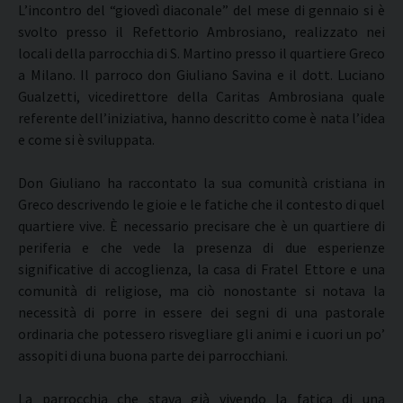
L’incontro del “giovedì diaconale” del mese di gennaio si è
svolto presso il Refettorio Ambrosiano, realizzato nei
locali della parrocchia di S. Martino presso il quartiere Greco
a Milano. Il parroco don Giuliano Savina e il dott. Luciano
Gualzetti, vicedirettore della Caritas Ambrosiana quale
referente dell’iniziativa, hanno descritto come è nata l’idea
e come si è sviluppata.
Don Giuliano ha raccontato la sua comunità cristiana in
Greco descrivendo le gioie e le fatiche che il contesto di quel
quartiere vive. È necessario precisare che è un quartiere di
periferia e che vede la presenza di due esperienze
significative di accoglienza, la casa di Fratel Ettore e una
comunità di religiose, ma ciò nonostante si notava la
necessità di porre in essere dei segni di una pastorale
ordinaria che potessero risvegliare gli animi e i cuori un po’
assopiti di una buona parte dei parrocchiani.
La parrocchia che stava già vivendo la fatica di una