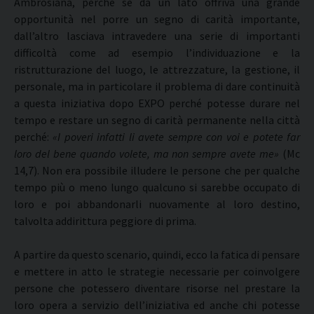
Ambrosiana, perché se da un lato offriva una grande
opportunità nel porre un segno di carità importante,
dall’altro lasciava intravedere una serie di importanti
difficoltà come ad esempio l’individuazione e la
ristrutturazione del luogo, le attrezzature, la gestione, il
personale, ma in particolare il problema di dare continuità
a questa iniziativa dopo EXPO perché potesse durare nel
tempo e restare un segno di carità permanente nella città
perché:
«I poveri infatti li avete sempre con voi e potete far
loro del bene quando volete, ma non sempre avete me»
(Mc
14,7). Non era possibile illudere le persone che per qualche
tempo più o meno lungo qualcuno si sarebbe occupato di
loro e poi abbandonarli nuovamente al loro destino,
talvolta addirittura peggiore di prima.
A partire da questo scenario, quindi, ecco la fatica di pensare
e mettere in atto le strategie necessarie per coinvolgere
persone che potessero diventare risorse nel prestare la
loro opera a servizio dell’iniziativa ed anche chi potesse