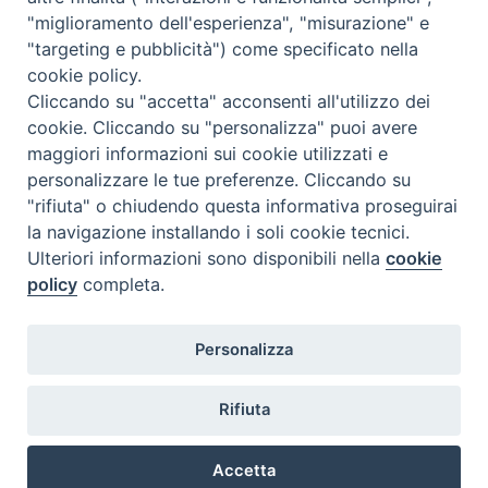
<<
Ago 2026
>>
"miglioramento dell'esperienza", "misurazione" e
"targeting e pubblicità") come specificato nella
l
m
m
g
v
s
d
cookie policy.
27
28
29
30
31
1
2
Cliccando su "accetta" acconsenti all'utilizzo dei
3
4
5
6
7
8
9
cookie. Cliccando su "personalizza" puoi avere
maggiori informazioni sui cookie utilizzati e
10
11
12
13
14
15
16
personalizzare le tue preferenze. Cliccando su
17
18
19
20
21
22
23
"rifiuta" o chiudendo questa informativa proseguirai
la navigazione installando i soli cookie tecnici.
24
29
25
26
27
28
30
Ulteriori informazioni sono disponibili nella
cookie
31
1
2
3
4
5
6
policy
completa.
Personalizza
Rifiuta
DIACONI
Diocesi di Milano Via Pio XI, 32 - 21040 - Venegono Inferiore (VA)
permanenti -
Tel. 0331.867111 - Fax. 0331.867700
Accetta
Diocesi di Milano
E-mail:
diaconato@seminario.milano.it