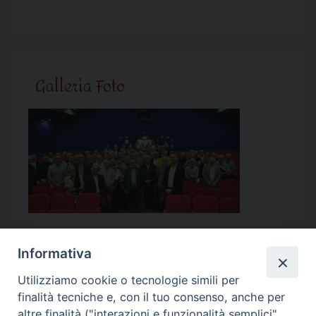
Galleria Foto
Informativa
Utilizziamo cookie o tecnologie simili per
Calendario Appuntamenti
finalità tecniche e, con il tuo consenso, anche per
altre finalità ("interazioni e funzionalità semplici",