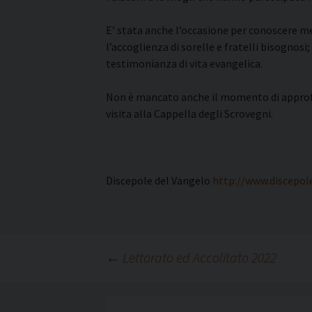
E’ stata anche l’occasione per conoscere me
l’accoglienza di sorelle e fratelli bisognosi
testimonianza di vita evangelica.
Non è mancato anche il momento di approfon
visita alla Cappella degli Scrovegni.
Discepole del Vangelo
http://www.discepole
Navigazione
←
Lettorato ed Accolitato 2022
articolo