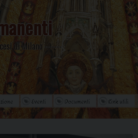
manenti
cesi di Milano
zione
Eventi
Documenti
Link utili
orio
Archivio Storico
di studi
Omelie