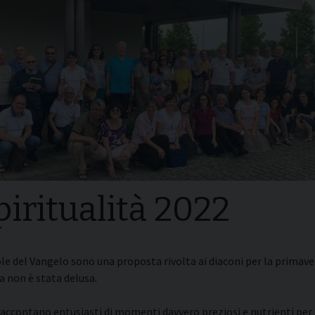
i della
Convegni Regionali
zione
Testi Magisteriali
ghiera del
no
Area riservata
piritualità 2022
ole del Vangelo sono una proposta rivolta ai diaconi per la primav
a non è stata delusa.
raccontano entusiasti di momenti davvero preziosi e nutrienti per l