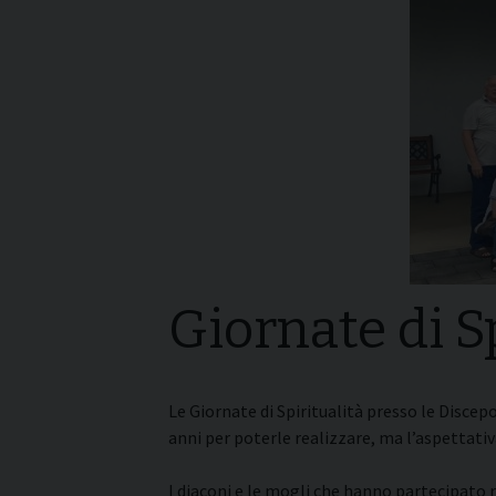
I pass
Può esserlo un uomo
forma
sposato?
La pre
La Croce Diaconale
diaco
Giornate di S
Le Giornate di Spiritualità presso le Discep
anni per poterle realizzare, ma l’aspettativ
I diaconi e le mogli che hanno partecipato 