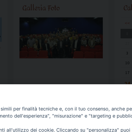
Galleria Foto
Ca
<<
l
27
o
3
10
17
24
31
imili per finalità tecniche e, con il tuo consenso, anche per 
amento dell'esperienza", "misurazione" e "targeting e pubbli
i all'utilizzo dei cookie. Cliccando su "personalizza" puoi