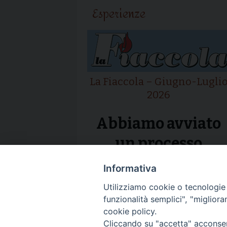
Esperienze
La Fiaccola – Giugno-Lugli
2026
Abbiamo avviato
un processo
Informativa
Utilizziamo cookie o tecnologie s
funzionalità semplici", "miglior
cookie policy.
Cliccando su "accetta" acconsent