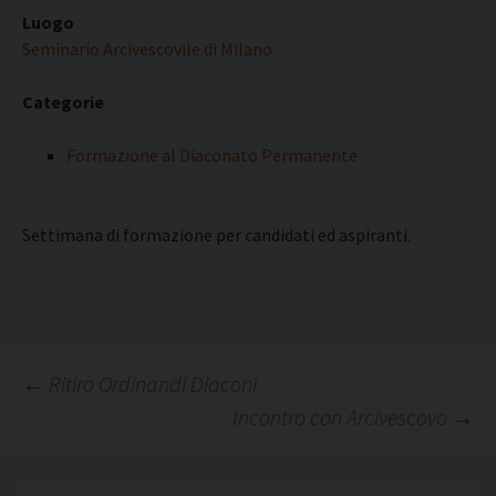
Luogo
Seminario Arcivescovile di Milano
Categorie
Formazione al Diaconato Permanente
Settimana di formazione per candidati ed aspiranti.
Navigazione
←
Ritiro Ordinandi Diaconi
Incontro con Arcivescovo
→
articolo