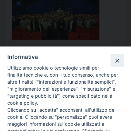
Informativa
Utilizziamo cookie o tecnologie simili per
Calendario Appuntamenti
finalità tecniche e, con il tuo consenso, anche per
altre finalità ("interazioni e funzionalità semplici",
<<
Ago 2026
>>
"miglioramento dell'esperienza", "misurazione" e
"targeting e pubblicità") come specificato nella
l
m
m
g
v
s
d
cookie policy.
27
28
29
30
31
1
2
Cliccando su "accetta" acconsenti all'utilizzo dei
3
4
5
6
7
8
9
cookie. Cliccando su "personalizza" puoi avere
maggiori informazioni sui cookie utilizzati e
10
11
12
13
14
15
16
personalizzare le tue preferenze. Cliccando su