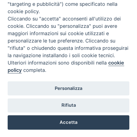
"targeting e pubblicità") come specificato nella
l
m
m
g
v
s
d
cookie policy.
27
28
29
30
31
1
2
Cliccando su "accetta" acconsenti all'utilizzo dei
3
4
5
6
7
8
9
cookie. Cliccando su "personalizza" puoi avere
maggiori informazioni sui cookie utilizzati e
10
11
12
13
14
15
16
personalizzare le tue preferenze. Cliccando su
17
18
19
20
21
22
23
"rifiuta" o chiudendo questa informativa proseguirai
la navigazione installando i soli cookie tecnici.
24
29
25
26
27
28
30
Ulteriori informazioni sono disponibili nella
cookie
31
1
2
3
4
5
6
policy
completa.
Personalizza
Rifiuta
DIACONI
Diocesi di Milano Via Pio XI, 32 - 21040 - Venegono Inferiore (VA)
permanenti -
Tel. 0331.867111 - Fax. 0331.867700
Accetta
Diocesi di Milano
E-mail:
diaconato@seminario.milano.it
Preferenze Cookie