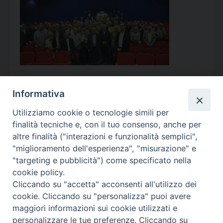
Informativa
Utilizziamo cookie o tecnologie simili per
Calendario Appuntamenti
finalità tecniche e, con il tuo consenso, anche per
altre finalità ("interazioni e funzionalità semplici",
<<
Ago 2026
>>
"miglioramento dell'esperienza", "misurazione" e
"targeting e pubblicità") come specificato nella
l
m
m
g
v
s
d
cookie policy.
27
28
29
30
31
1
2
Cliccando su "accetta" acconsenti all'utilizzo dei
3
4
5
6
7
8
9
cookie. Cliccando su "personalizza" puoi avere
maggiori informazioni sui cookie utilizzati e
10
11
12
13
14
15
16
personalizzare le tue preferenze. Cliccando su