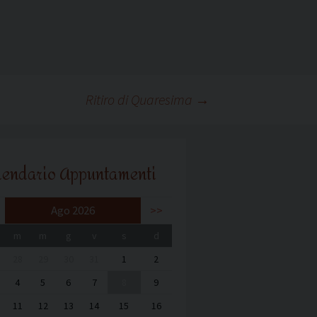
Ritiro di Quaresima
→
lendario Appuntamenti
Ago 2026
>>
m
m
g
v
s
d
28
29
30
31
1
2
4
5
6
7
8
9
11
12
13
14
15
16