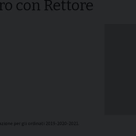
ro con Rettore
i della
Convegni Regionali
zione
Testi Magisteriali
ghiera del
no
Area riservata
zione per gli ordinati 2019-2020-2021.