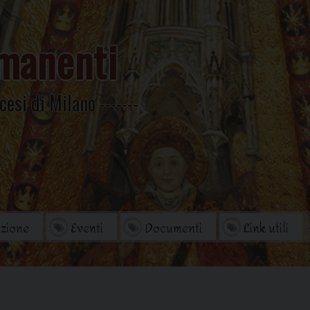
manenti
cesi di Milano
zione
Eventi
Documenti
Link utili
orio
Archivio Storico
di studi
Omelie