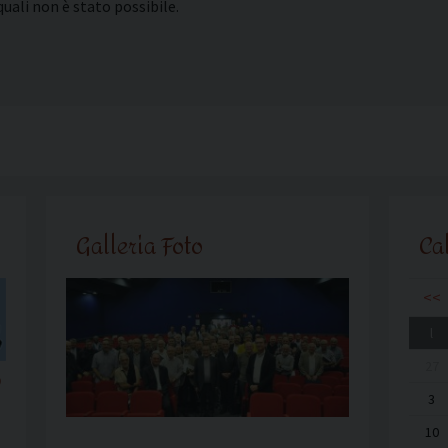
uali non è stato possibile.
Galleria Foto
Ca
<<
l
27
o
3
10