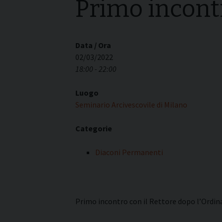
Primo incont
I pass
Può esserlo un uomo
forma
sposato?
La pre
La Croce Diaconale
diaco
Data / Ora
02/03/2022
18:00 - 22:00
Luogo
Seminario Arcivescovile di Milano
Categorie
Diaconi Permanenti
Primo incontro con il Rettore dopo l’Ordina