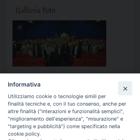
Galleria Foto
Informativa
Utilizziamo cookie o tecnologie simili per
Calendario Appuntamenti
finalità tecniche e, con il tuo consenso, anche per
altre finalità ("interazioni e funzionalità semplici",
<<
Ago 2026
>>
"miglioramento dell'esperienza", "misurazione" e
"targeting e pubblicità") come specificato nella
l
m
m
g
v
s
d
cookie policy.
27
28
29
30
31
1
2