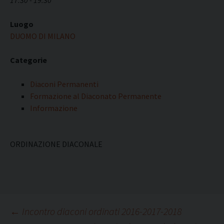
17:30 - 19:30
Luogo
DUOMO DI MILANO
Categorie
Diaconi Permanenti
Formazione al Diaconato Permanente
Informazione
ORDINAZIONE DIACONALE
Navigazione
←
Incontro diaconi ordinati 2016-2017-2018