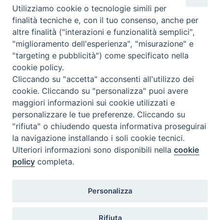
Utilizziamo cookie o tecnologie simili per
Calendario Appuntamenti
finalità tecniche e, con il tuo consenso, anche per
altre finalità ("interazioni e funzionalità semplici",
<<
Ago 2026
>>
"miglioramento dell'esperienza", "misurazione" e
"targeting e pubblicità") come specificato nella
l
m
m
g
v
s
d
cookie policy.
27
28
29
30
31
1
2
Cliccando su "accetta" acconsenti all'utilizzo dei
3
4
5
6
7
8
9
cookie. Cliccando su "personalizza" puoi avere
maggiori informazioni sui cookie utilizzati e
10
11
12
13
14
15
16
personalizzare le tue preferenze. Cliccando su
17
18
19
20
21
22
23
"rifiuta" o chiudendo questa informativa proseguirai
la navigazione installando i soli cookie tecnici.
24
29
25
26
27
28
30
Ulteriori informazioni sono disponibili nella
cookie
31
1
2
3
4
5
6
policy
completa.
Personalizza
Rifiuta