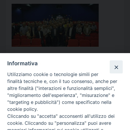
Informativa
Utilizziamo cookie o tecnologie simili per
Calendario Appuntamenti
finalità tecniche e, con il tuo consenso, anche per
altre finalità ("interazioni e funzionalità semplici",
<<
Ago 2026
>>
"miglioramento dell'esperienza", "misurazione" e
"targeting e pubblicità") come specificato nella
l
m
m
g
v
s
d
cookie policy.
27
28
29
30
31
1
2
Cliccando su "accetta" acconsenti all'utilizzo dei
3
4
5
6
7
8
9
cookie. Cliccando su "personalizza" puoi avere
maggiori informazioni sui cookie utilizzati e