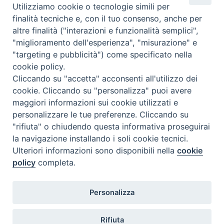
Utilizziamo cookie o tecnologie simili per
Calendario Appuntamenti
finalità tecniche e, con il tuo consenso, anche per
altre finalità ("interazioni e funzionalità semplici",
<<
Ago 2026
>>
"miglioramento dell'esperienza", "misurazione" e
"targeting e pubblicità") come specificato nella
l
m
m
g
v
s
d
cookie policy.
27
28
29
30
31
1
2
Cliccando su "accetta" acconsenti all'utilizzo dei
3
4
5
6
7
8
9
cookie. Cliccando su "personalizza" puoi avere
maggiori informazioni sui cookie utilizzati e
10
11
12
13
14
15
16
personalizzare le tue preferenze. Cliccando su
17
18
19
20
21
22
23
"rifiuta" o chiudendo questa informativa proseguirai
la navigazione installando i soli cookie tecnici.
24
29
25
26
27
28
30
Ulteriori informazioni sono disponibili nella
cookie
31
1
2
3
4
5
6
policy
completa.
Personalizza
Rifiuta