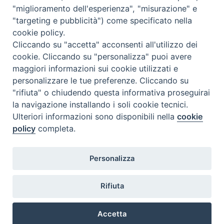
<<
Ago 2026
>>
"miglioramento dell'esperienza", "misurazione" e
"targeting e pubblicità") come specificato nella
l
m
m
g
v
s
d
cookie policy.
27
28
29
30
31
1
2
Cliccando su "accetta" acconsenti all'utilizzo dei
3
4
5
6
7
8
9
cookie. Cliccando su "personalizza" puoi avere
maggiori informazioni sui cookie utilizzati e
10
11
12
13
14
15
16
personalizzare le tue preferenze. Cliccando su
17
18
19
20
21
22
23
"rifiuta" o chiudendo questa informativa proseguirai
la navigazione installando i soli cookie tecnici.
24
29
25
26
27
28
30
Ulteriori informazioni sono disponibili nella
cookie
31
1
2
3
4
5
6
policy
completa.
Personalizza
Rifiuta
DIACONI
Diocesi di Milano Via Pio XI, 32 - 21040 - Venegono Inferiore (VA)
permanenti -
Tel. 0331.867111 - Fax. 0331.867700
Accetta
Diocesi di Milano
E-mail:
diaconato@seminario.milano.it