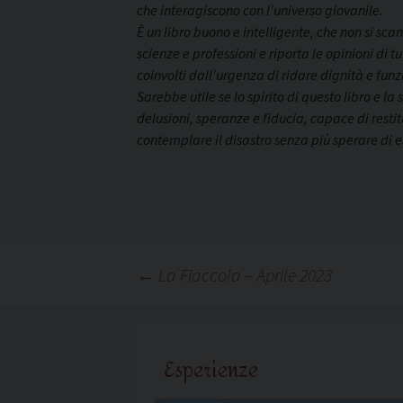
che interagiscono con l’universo giovanile.
È un libro buono e intelligente, che non si sca
scienze e professioni e riporta le opinioni di 
coinvolti dall’urgenza di ridare dignità e funz
Sarebbe utile se lo spirito di questo libro e l
delusioni, speranze e fiducia, capace di restit
contemplare il disastro senza più sperare di es
Navigazione
←
La Fiaccola – Aprile 2023
articolo
Esperienze