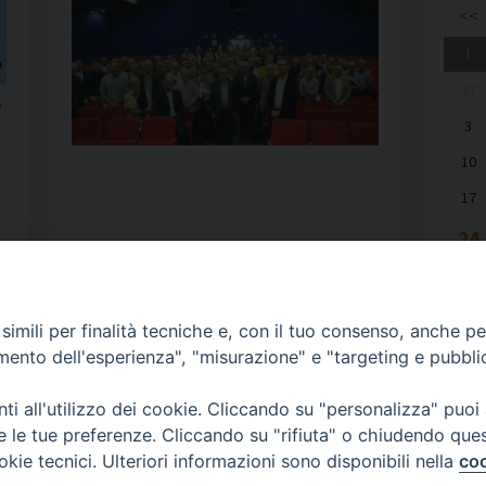
<<
l
27
o
3
10
17
24
31
imili per finalità tecniche e, con il tuo consenso, anche per 
amento dell'esperienza", "misurazione" e "targeting e pubbli
i all'utilizzo dei cookie. Cliccando su "personalizza" puoi
re le tue preferenze. Cliccando su "rifiuta" o chiudendo que
okie tecnici. Ulteriori informazioni sono disponibili nella
coo