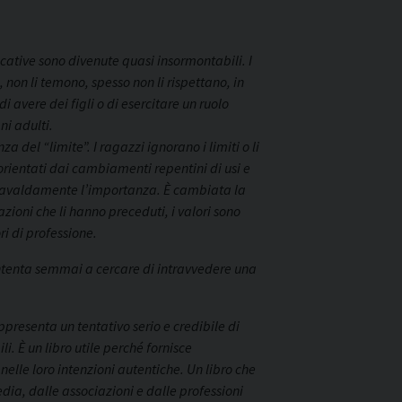
ducative sono divenute quasi insormontabili. I
non li temono, spesso non li rispettano, in
 avere dei figli o di esercitare un ruolo
ni adulti.
 del “limite”. I ragazzi ignorano i limiti o li
sorientati dai cambiamenti repentini di usi e
spavaldamente l’importanza. È
cambiata la
azioni che li hanno preceduti, i valori sono
ri di professione.
, intenta semmai a cercare di intravvedere una
presenta un tentativo serio e credibile di
i. È un libro utile perché fornisce
nelle loro intenzioni autentiche. Un libro che
ia, dalle associazioni e dalle professioni