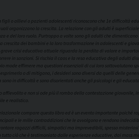
n figli o allievi o pazienti adolescenti riconoscono che 1e difficoltà e
i organizzano la crescita. La relazione con gli adulti è superficiale, 
a e del loro ruolo. Purtroppo a volte sono gli adulti che dimenticano di
 crescita dei bambini e la loro trasformazione in adolescenti e giova
rave crisi educativa attuale riguarda la perdita di valore e importanza
rere in sanzioni. Si rischia il caos e la resa educativa degli adulti di
olo mode effimere ma questioni essenziali di cui loro sottovalutano 
 esprimerlo o di mitigano, i desideri sono diversi da quelli delle gener
 sono in difficoltà e sono disorientati anche gli psicologi e gli educato
lto affievolito e non si ode più il rombo della contestazione giovanile
le e realistico.
 relazionale compare questo libro ed è un evento importante poiché rap
incipali e le mille contraddizioni che le avvolgono e rendono indecidibil
ntare ragazzi difficili, simpatici ma imprevedibili, spesso misteriosi 
 tutto ciò che è testimoniato dalle esperienze educative, dai mass med