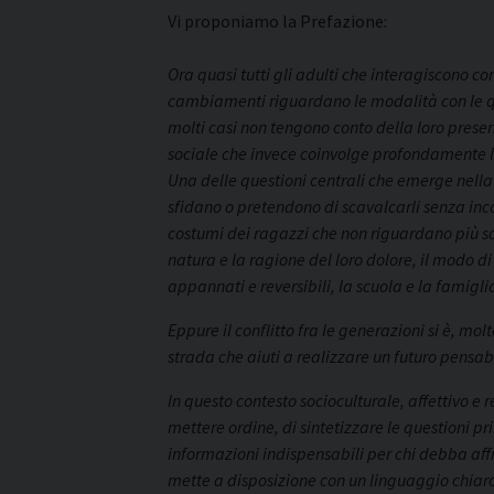
Vi proponiamo la Prefazione:
Ora quasi tutti gli adulti che interagiscono co
cambiamenti riguardano le modalità con le qual
molti casi non tengono conto della loro presenz
sociale che invece coinvolge profondamente la
Una delle questioni centrali che emerge nella g
sfidano o pretendono di scavalcarli senza incor
costumi dei ragazzi che non riguardano più s
natura e la ragione del loro dolore, il modo di
appannati e reversibili, la scuola e la famiglia
Eppure il conflitto fra le generazioni si è, mo
strada che aiuti a realizzare un futuro pensabi
In questo contesto socioculturale, affettivo e
mettere ordine, di sintetizzare le questioni pr
informazioni indispensabili per chi debba affro
mette a disposizione con un linguaggio chiaro