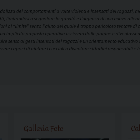
ndalizza dei comportamenti a volte violenti e insensati dei ragazzi, ma
tutti, limitandosi a segnalare la gravità e l’urgenza di una nuova allea
ioni al “limite” senza l’aiuto del quale è troppo pericoloso tentare di 
a sua implicita proposta operativa uscissero dalle pagine e diventasser
uire senso ai gesti insensati dei ragazzi e un orientamento educativo a
sere capaci di aiutare i cuccioli a diventare cittadini responsabili e f
Galleria Foto
Ca