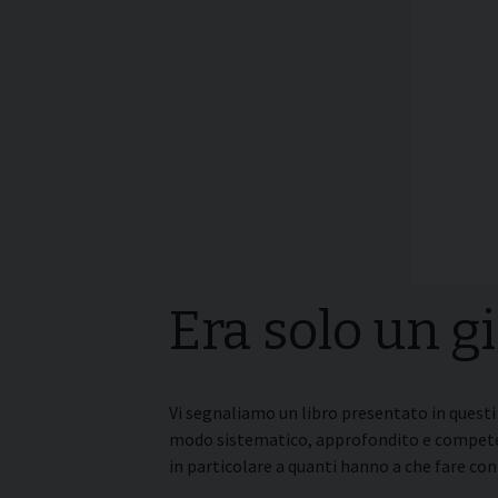
I pass
Può esserlo un uomo
forma
sposato?
La pre
La Croce Diaconale
diaco
Era solo un g
Vi segnaliamo un libro presentato in questi
modo sistematico, approfondito e competent
in particolare a quanti hanno a che fare co