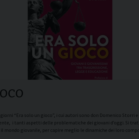
i della
Convegni Regionali
zione
Testi Magisteriali
ghiera del
no
Area riservata
ioco
 giorni “Era solo un gioco”, i cui autori sono don Domenico Storri
e, i tanti aspetti delle problematiche dei giovani d’oggi.
Si tra
n il mondo giovanile, per capire meglio le dinamiche dei loro com