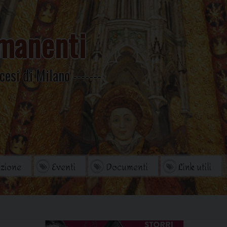
manenti
cesi di Milano
zione
Eventi
Documenti
Link utili
orio
Archivio Storico
di studi
Omelie