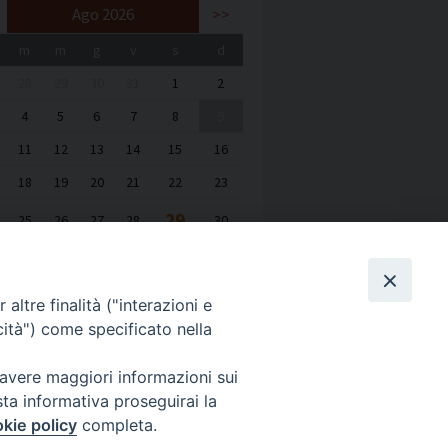
Ago 2026
>>
m
m
g
v
s
d
28
29
30
31
1
2
4
5
6
7
8
9
11
12
13
14
15
16
18
19
20
21
22
23
29
25
26
27
28
30
1
2
3
4
5
6
altre finalità ("interazioni e
cità") come specificato nella
 avere maggiori informazioni sui
sta informativa proseguirai la
kie policy
completa.