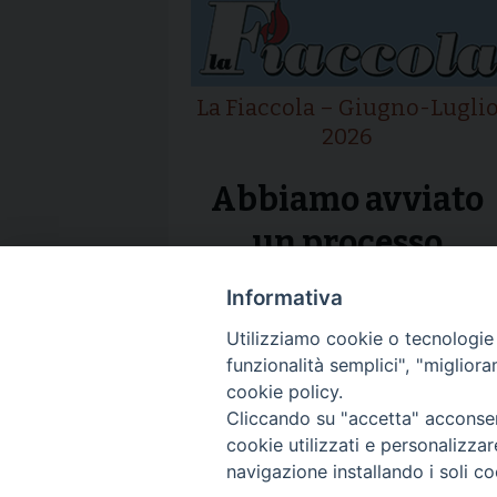
La Fiaccola – Giugno-Lugli
2026
Abbiamo avviato
un processo
Informativa
Utilizziamo cookie o tecnologie s
funzionalità semplici", "miglior
cookie policy.
Cliccando su "accetta" acconsent
cookie utilizzati e personalizza
navigazione installando i soli co