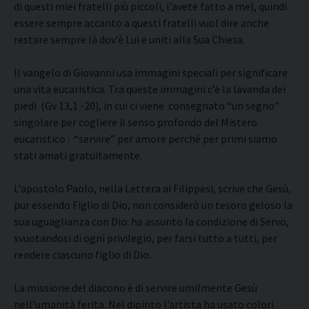
di questi miei fratelli più piccoli, l’avete fatto a me), quindi
essere sempre accanto a questi fratelli vuol dire anche
restare sempre là dov’è Lui e uniti alla Sua Chiesa.
Il vangelo di Giovanni usa immagini speciali per significare
una vita eucaristica. Tra queste immagini c’è la lavanda dei
piedi (Gv 13,1 -20), in cui ci viene consegnato “un segno”
singolare per cogliere il senso profondo del Mistero
eucaristico : “servire” per amore perché per primi siamo
stati amati gratuitamente.
L’apostolo Paolo, nella Lettera ai Filippesi, scrive che Gesù,
pur essendo Figlio di Dio, non considerò un tesoro geloso la
sua uguaglianza con Dio: ha assunto la condizione di Servo,
svuotandosi di ogni privilegio, per farsi tutto a tutti, per
rendere ciascuno figlio di Dio.
La missione del diacono è di servire umilmente Gesù
nell’umanità ferita. Nel dipinto l’artista ha usato colori