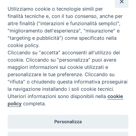
Utilizziamo cookie o tecnologie simili per
Calendario Appuntamenti
finalità tecniche e, con il tuo consenso, anche per
altre finalità ("interazioni e funzionalità semplici",
<<
Ago 2026
>>
"miglioramento dell'esperienza", "misurazione" e
"targeting e pubblicità") come specificato nella
l
m
m
g
v
s
d
cookie policy.
27
28
29
30
31
1
2
Cliccando su "accetta" acconsenti all'utilizzo dei
3
4
5
6
7
8
9
cookie. Cliccando su "personalizza" puoi avere
maggiori informazioni sui cookie utilizzati e
10
11
12
13
14
15
16
personalizzare le tue preferenze. Cliccando su
17
18
19
20
21
22
23
"rifiuta" o chiudendo questa informativa proseguirai
la navigazione installando i soli cookie tecnici.
24
29
25
26
27
28
30
Ulteriori informazioni sono disponibili nella
cookie
31
1
2
3
4
5
6
policy
completa.
Personalizza