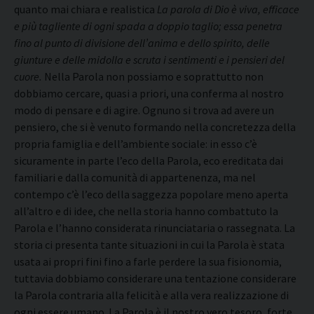
quanto mai chiara e realistica
La parola di Dio è viva, efficace
e più tagliente di ogni spada a doppio taglio; essa penetra
fino al punto di divisione dell’anima e dello spirito, delle
giunture e delle midolla e scruta i sentimenti e i pensieri del
cuore.
Nella Parola non possiamo e soprattutto non
dobbiamo cercare, quasi a priori, una conferma al nostro
modo di pensare e di agire. Ognuno si trova ad avere un
pensiero, che si è venuto formando nella concretezza della
propria famiglia e dell’ambiente sociale: in esso c’è
sicuramente in parte l’eco della Parola, eco ereditata dai
familiari e dalla comunità di appartenenza, ma nel
contempo c’è l’eco della saggezza popolare meno aperta
all’altro e di idee, che nella storia hanno combattuto la
Parola e l’hanno considerata rinunciataria o rassegnata. La
storia ci presenta tante situazioni in cui la Parola è stata
usata ai propri fini fino a farle perdere la sua fisionomia,
tuttavia dobbiamo considerare una tentazione considerare
la Parola contraria alla felicità e alla vera realizzazione di
ogni essere umano. La Parola è il nostro vero tesoro, forte