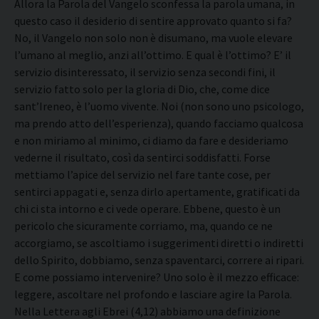
Allora la Parola del Vangelo sconfessa la parola umana, in
questo caso il desiderio di sentire approvato quanto si fa?
No, il Vangelo non solo non è disumano, ma vuole elevare
l’umano al meglio, anzi all’ottimo. E qual è l’ottimo? E’ il
servizio disinteressato, il servizio senza secondi fini, il
servizio fatto solo per la gloria di Dio, che, come dice
sant’Ireneo, è l’uomo vivente. Noi (non sono uno psicologo,
ma prendo atto dell’esperienza), quando facciamo qualcosa
e non miriamo al minimo, ci diamo da fare e desideriamo
vederne il risultato, così da sentirci soddisfatti. Forse
mettiamo l’apice del servizio nel fare tante cose, per
sentirci appagati e, senza dirlo apertamente, gratificati da
chi ci sta intorno e ci vede operare. Ebbene, questo è un
pericolo che sicuramente corriamo, ma, quando ce ne
accorgiamo, se ascoltiamo i suggerimenti diretti o indiretti
dello Spirito, dobbiamo, senza spaventarci, correre ai ripari.
E come possiamo intervenire? Uno solo è il mezzo efficace:
leggere, ascoltare nel profondo e lasciare agire la Parola.
Nella Lettera agli Ebrei (4,12) abbiamo una definizione