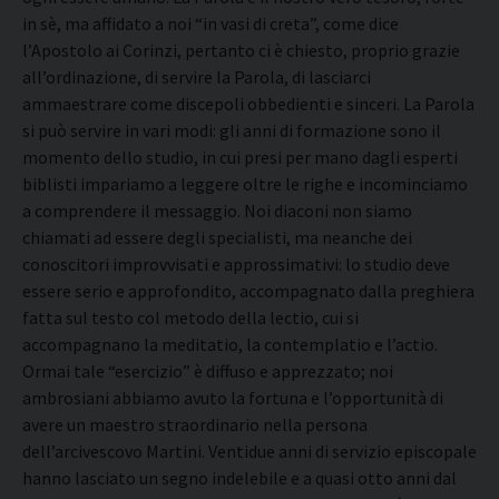
in sè, ma affidato a noi “in vasi di creta”, come dice
l’Apostolo ai Corinzi, pertanto ci è chiesto, proprio grazie
all’ordinazione, di servire la Parola, di lasciarci
ammaestrare come discepoli obbedienti e sinceri. La Parola
si può servire in vari modi: gli anni di formazione sono il
momento dello studio, in cui presi per mano dagli esperti
biblisti impariamo a leggere oltre le righe e incominciamo
a comprendere il messaggio. Noi diaconi non siamo
chiamati ad essere degli specialisti, ma neanche dei
conoscitori improvvisati e approssimativi: lo studio deve
essere serio e approfondito, accompagnato dalla preghiera
fatta sul testo col metodo della lectio, cui si
accompagnano la meditatio, la contemplatio e l’actio.
Ormai tale “esercizio” è diffuso e apprezzato; noi
ambrosiani abbiamo avuto la fortuna e l’opportunità di
avere un maestro straordinario nella persona
dell’arcivescovo Martini. Ventidue anni di servizio episcopale
hanno lasciato un segno indelebile e a quasi otto anni dal