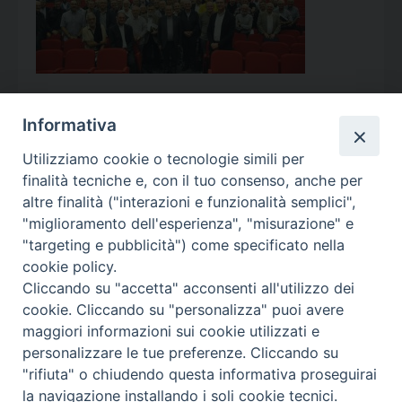
Informativa
Utilizziamo cookie o tecnologie simili per
Calendario Appuntamenti
finalità tecniche e, con il tuo consenso, anche per
altre finalità ("interazioni e funzionalità semplici",
<<
Ago 2026
>>
"miglioramento dell'esperienza", "misurazione" e
"targeting e pubblicità") come specificato nella
l
m
m
g
v
s
d
cookie policy.
27
28
29
30
31
1
2
Cliccando su "accetta" acconsenti all'utilizzo dei
3
4
5
6
7
8
9
cookie. Cliccando su "personalizza" puoi avere
maggiori informazioni sui cookie utilizzati e
10
11
12
13
14
15
16
personalizzare le tue preferenze. Cliccando su
17
18
19
20
21
22
23
"rifiuta" o chiudendo questa informativa proseguirai
la navigazione installando i soli cookie tecnici.
24
29
25
26
27
28
30