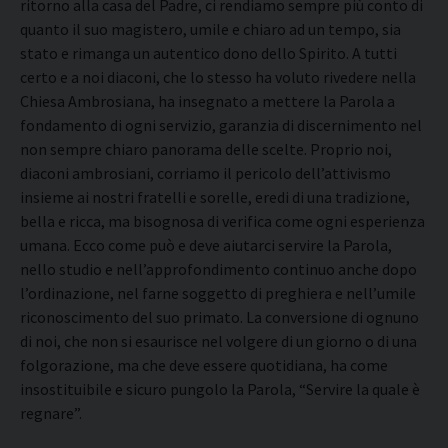
ritorno alla casa del Padre, ci rendiamo sempre più conto di
quanto il suo magistero, umile e chiaro ad un tempo, sia
stato e rimanga un autentico dono dello Spirito. A tutti
certo e a noi diaconi, che lo stesso ha voluto rivedere nella
Chiesa Ambrosiana, ha insegnato a mettere la Parola a
fondamento di ogni servizio, garanzia di discernimento nel
non sempre chiaro panorama delle scelte. Proprio noi,
diaconi ambrosiani, corriamo il pericolo dell’attivismo
insieme ai nostri fratelli e sorelle, eredi di una tradizione,
bella e ricca, ma bisognosa di verifica come ogni esperienza
umana. Ecco come può e deve aiutarci servire la Parola,
nello studio e nell’approfondimento continuo anche dopo
l’ordinazione, nel farne soggetto di preghiera e nell’umile
riconoscimento del suo primato. La conversione di ognuno
di noi, che non si esaurisce nel volgere di un giorno o di una
folgorazione, ma che deve essere quotidiana, ha come
insostituibile e sicuro pungolo la Parola, “Servire la quale è
regnare”.