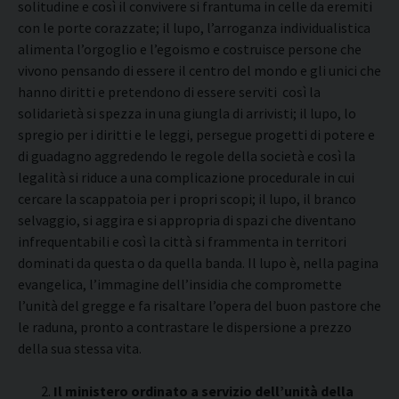
solitudine e così il convivere si frantuma in celle da eremiti
con le porte corazzate; il lupo, l’arroganza individualistica
alimenta l’orgoglio e l’egoismo e costruisce persone che
vivono pensando di essere il centro del mondo e gli unici che
hanno diritti e pretendono di essere serviti così la
solidarietà si spezza in una giungla di arrivisti; il lupo, lo
spregio per i diritti e le leggi, persegue progetti di potere e
di guadagno aggredendo le regole della società e così la
legalità si riduce a una complicazione procedurale in cui
cercare la scappatoia per i propri scopi; il lupo, il branco
selvaggio, si aggira e si appropria di spazi che diventano
infrequentabili e così la città si frammenta in territori
dominati da questa o da quella banda. Il lupo è, nella pagina
evangelica, l’immagine dell’insidia che compromette
l’unità del gregge e fa risaltare l’opera del buon pastore che
le raduna, pronto a contrastare le dispersione a prezzo
della sua stessa vita.
Il ministero ordinato a servizio dell’unità della