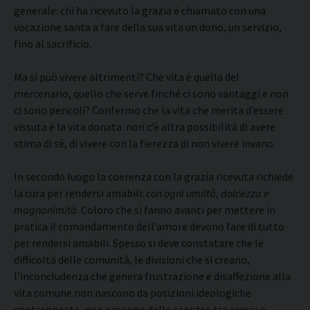
generale: chi ha ricevuto la grazia è chiamato con una
vocazione santa a fare della sua vita un dono, un servizio,
fino al sacrificio.
Ma si può vivere altrimenti? Che vita è quella del
mercenario, quello che serve finché ci sono vantaggi e non
ci sono pericoli? Confermo che la vita che merita d’essere
vissuta è la vita donata: non c’è altra possibilità di avere
stima di sé, di vivere con la fierezza di non vivere invano.
In secondo luogo la coerenza con la grazia ricevuta richiede
la cura per rendersi amabili:
con ogni umiltà, dolcezza e
magnanimità
. Coloro che si fanno avanti per mettere in
pratica il comandamento dell’amore devono fare di tutto
per rendersi amabili. Spesso si deve constatare che le
difficoltà delle comunità, le divisioni che si creano,
l’inconcludenza che genera frustrazione e disaffezione alla
vita comune non nascono da posizioni ideologiche
contrapposte, non nascono dallo scontro tra eresie e