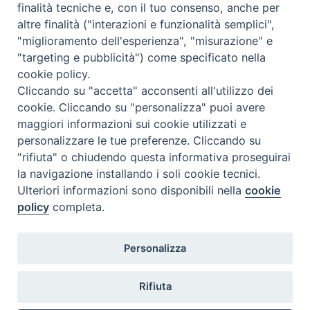
Calendario Appuntamenti
finalità tecniche e, con il tuo consenso, anche per
altre finalità ("interazioni e funzionalità semplici",
<<
Ago 2026
>>
"miglioramento dell'esperienza", "misurazione" e
"targeting e pubblicità") come specificato nella
l
m
m
g
v
s
d
cookie policy.
27
28
29
30
31
1
2
Cliccando su "accetta" acconsenti all'utilizzo dei
3
4
5
6
7
8
9
cookie. Cliccando su "personalizza" puoi avere
maggiori informazioni sui cookie utilizzati e
10
11
12
13
14
15
16
personalizzare le tue preferenze. Cliccando su
17
18
19
20
21
22
23
"rifiuta" o chiudendo questa informativa proseguirai
la navigazione installando i soli cookie tecnici.
24
29
25
26
27
28
30
Ulteriori informazioni sono disponibili nella
cookie
31
1
2
3
4
5
6
policy
completa.
Personalizza
Rifiuta
DIACONI
Diocesi di Milano Via Pio XI, 32 - 21040 - Venegono Inferiore (VA)