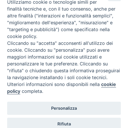
Utilizziamo cookie o tecnologie simili per
Calendario Appuntamenti
finalità tecniche e, con il tuo consenso, anche per
altre finalità ("interazioni e funzionalità semplici",
<<
Ago 2026
>>
"miglioramento dell'esperienza", "misurazione" e
"targeting e pubblicità") come specificato nella
l
m
m
g
v
s
d
cookie policy.
27
28
29
30
31
1
2
Cliccando su "accetta" acconsenti all'utilizzo dei
3
4
5
6
7
8
9
cookie. Cliccando su "personalizza" puoi avere
maggiori informazioni sui cookie utilizzati e
10
11
12
13
14
15
16
personalizzare le tue preferenze. Cliccando su
17
18
19
20
21
22
23
"rifiuta" o chiudendo questa informativa proseguirai
la navigazione installando i soli cookie tecnici.
24
29
25
26
27
28
30
Ulteriori informazioni sono disponibili nella
cookie
31
1
2
3
4
5
6
policy
completa.
Personalizza
Rifiuta