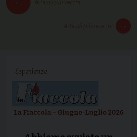
←
Articoli più vecchi
articoli
→
Articoli più recenti
Esperienze
La Fiaccola – Giugno-Luglio 2026