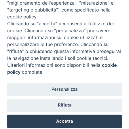
<<
Ago 2026
>>
"miglioramento dell'esperienza", "misurazione" e
"targeting e pubblicità") come specificato nella
l
m
m
g
v
s
d
cookie policy.
27
28
29
30
31
1
2
Cliccando su "accetta" acconsenti all'utilizzo dei
3
4
5
6
7
8
9
cookie. Cliccando su "personalizza" puoi avere
maggiori informazioni sui cookie utilizzati e
10
11
12
13
14
15
16
personalizzare le tue preferenze. Cliccando su
17
18
19
20
21
22
23
"rifiuta" o chiudendo questa informativa proseguirai
la navigazione installando i soli cookie tecnici.
24
29
25
26
27
28
30
Ulteriori informazioni sono disponibili nella
cookie
31
1
2
3
4
5
6
policy
completa.
Personalizza
Rifiuta
DIACONI
Diocesi di Milano Via Pio XI, 32 - 21040 - Venegono Inferiore (VA)
permanenti -
Tel. 0331.867111 - Fax. 0331.867700
Accetta
Diocesi di Milano
E-mail:
diaconato@seminario.milano.it