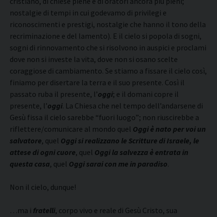
cristiano, di chiese piene e di oratori ancora più pieni;
nostalgie di tempi in cui godevamo di privilegi e
riconoscimenti e prestigi, nostalgie che hanno il tono della
recriminazione e del lamento). E il cielo si popola di sogni,
sogni di rinnovamento che si risolvono in auspici e proclami
dove non si investe la vita, dove non si osano scelte
coraggiose di cambiamento. Se stiamo a fissare il cielo così,
finiamo per disertare la terra e il suo presente. Così il
passato ruba il presente, l’
oggi
; e il domani copre il
presente, l’
oggi
. La Chiesa che nel tempo dell’andarsene di
Gesù fissa il cielo sarebbe “fuori luogo”; non riuscirebbe a
riflettere/comunicare al mondo quel
Oggi è nato per voi un
salvatore
, quel
Oggi si realizzano le Scritture di Israele, le
attese di ogni cuore
, quel
Oggi la salvezza è entrata in
questa casa
, quel
Oggi sarai con me in paradiso
.
Non il cielo, dunque!
…ma i
fratelli
, corpo vivo e reale di Gesù Cristo, sua