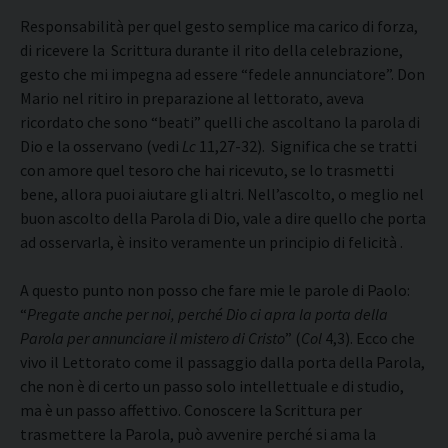
Responsabilità per quel gesto semplice ma carico di forza,
di ricevere la Scrittura durante il rito della celebrazione,
gesto che mi impegna ad essere “fedele annunciatore”. Don
Mario nel ritiro in preparazione al lettorato, aveva
ricordato che sono “beati” quelli che ascoltano la parola di
Dio e la osservano (vedi
Lc
11,27-32). Significa che se tratti
con amore quel tesoro che hai ricevuto, se lo trasmetti
bene, allora puoi aiutare gli altri. Nell’ascolto, o meglio nel
buon ascolto della Parola di Dio, vale a dire quello che porta
ad osservarla, è insito veramente un principio di felicità .
A questo punto non posso che fare mie le parole di Paolo:
“
Pregate anche per noi, perché Dio ci apra la porta della
Parola per annunciare il mistero di Cristo
” (
Col
4,3). Ecco che
vivo il Lettorato come il passaggio dalla porta della Parola,
che non è di certo un passo solo intellettuale e di studio,
ma è un passo affettivo. Conoscere la Scrittura per
trasmettere la Parola, può avvenire perché si ama la