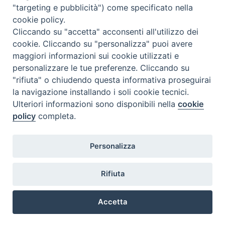
"targeting e pubblicità") come specificato nella
l
m
m
g
v
s
d
cookie policy.
27
28
29
30
31
1
2
Cliccando su "accetta" acconsenti all'utilizzo dei
3
4
5
6
7
8
9
cookie. Cliccando su "personalizza" puoi avere
maggiori informazioni sui cookie utilizzati e
10
11
12
13
14
15
16
personalizzare le tue preferenze. Cliccando su
17
18
19
20
21
22
23
"rifiuta" o chiudendo questa informativa proseguirai
la navigazione installando i soli cookie tecnici.
24
29
25
26
27
28
30
Ulteriori informazioni sono disponibili nella
cookie
31
1
2
3
4
5
6
policy
completa.
Personalizza
Rifiuta
DIACONI
Diocesi di Milano Via Pio XI, 32 - 21040 - Venegono Inferiore (VA)
permanenti -
Tel. 0331.867111 - Fax. 0331.867700
Accetta
Diocesi di Milano
E-mail:
diaconato@seminario.milano.it
Preferenze Cookie