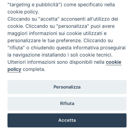
"targeting e pubblicità") come specificato nella
l
m
m
g
v
s
d
cookie policy.
27
28
29
30
31
1
2
Cliccando su "accetta" acconsenti all'utilizzo dei
3
4
5
6
7
8
9
cookie. Cliccando su "personalizza" puoi avere
maggiori informazioni sui cookie utilizzati e
10
11
12
13
14
15
16
personalizzare le tue preferenze. Cliccando su
17
18
19
20
21
22
23
"rifiuta" o chiudendo questa informativa proseguirai
la navigazione installando i soli cookie tecnici.
24
29
25
26
27
28
30
Ulteriori informazioni sono disponibili nella
cookie
31
1
2
3
4
5
6
policy
completa.
Personalizza
Rifiuta
DIACONI
Diocesi di Milano Via Pio XI, 32 - 21040 - Venegono Inferiore (VA)
permanenti -
Tel. 0331.867111 - Fax. 0331.867700
Accetta
Diocesi di Milano
E-mail:
diaconato@seminario.milano.it
Preferenze Cookie