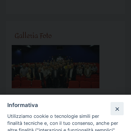
Galleria Foto
Informativa
Utilizziamo cookie o tecnologie simili per
Calendario Appuntamenti
finalità tecniche e, con il tuo consenso, anche per
altre finalità ("interazioni e funzionalità semplici",