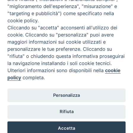
<<
Ago 2026
>>
"miglioramento dell'esperienza", "misurazione" e
"targeting e pubblicità") come specificato nella
l
m
m
g
v
s
d
cookie policy.
27
28
29
30
31
1
2
Cliccando su "accetta" acconsenti all'utilizzo dei
3
4
5
6
7
8
9
cookie. Cliccando su "personalizza" puoi avere
maggiori informazioni sui cookie utilizzati e
10
11
12
13
14
15
16
personalizzare le tue preferenze. Cliccando su
17
18
19
20
21
22
23
"rifiuta" o chiudendo questa informativa proseguirai
la navigazione installando i soli cookie tecnici.
24
29
25
26
27
28
30
Ulteriori informazioni sono disponibili nella
cookie
31
1
2
3
4
5
6
policy
completa.
Personalizza
Rifiuta
DIACONI
Diocesi di Milano Via Pio XI, 32 - 21040 - Venegono Inferiore (VA)
permanenti -
Tel. 0331.867111 - Fax. 0331.867700
Accetta
Diocesi di Milano
E-mail:
diaconato@seminario.milano.it