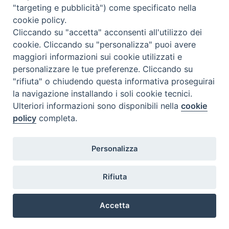
"targeting e pubblicità") come specificato nella
l
m
m
g
v
s
d
cookie policy.
27
28
29
30
31
1
2
Cliccando su "accetta" acconsenti all'utilizzo dei
3
4
5
6
7
8
9
cookie. Cliccando su "personalizza" puoi avere
maggiori informazioni sui cookie utilizzati e
10
11
12
13
14
15
16
personalizzare le tue preferenze. Cliccando su
17
18
19
20
21
22
23
"rifiuta" o chiudendo questa informativa proseguirai
la navigazione installando i soli cookie tecnici.
24
29
25
26
27
28
30
Ulteriori informazioni sono disponibili nella
cookie
31
1
2
3
4
5
6
policy
completa.
Personalizza
Rifiuta
DIACONI
Diocesi di Milano Via Pio XI, 32 - 21040 - Venegono Inferiore (VA)
permanenti -
Tel. 0331.867111 - Fax. 0331.867700
Accetta
Diocesi di Milano
E-mail:
diaconato@seminario.milano.it
Preferenze Cookie