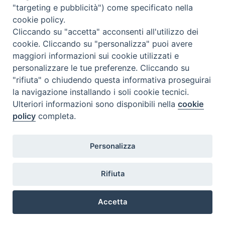
"targeting e pubblicità") come specificato nella
l
m
m
g
v
s
d
cookie policy.
27
28
29
30
31
1
2
Cliccando su "accetta" acconsenti all'utilizzo dei
3
4
5
6
7
8
9
cookie. Cliccando su "personalizza" puoi avere
maggiori informazioni sui cookie utilizzati e
10
11
12
13
14
15
16
personalizzare le tue preferenze. Cliccando su
17
18
19
20
21
22
23
"rifiuta" o chiudendo questa informativa proseguirai
la navigazione installando i soli cookie tecnici.
24
29
25
26
27
28
30
Ulteriori informazioni sono disponibili nella
cookie
31
1
2
3
4
5
6
policy
completa.
Personalizza
Rifiuta
DIACONI
Diocesi di Milano Via Pio XI, 32 - 21040 - Venegono Inferiore (VA)
permanenti -
Tel. 0331.867111 - Fax. 0331.867700
Accetta
Diocesi di Milano
E-mail:
diaconato@seminario.milano.it
Preferenze Cookie