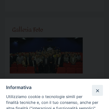
Galleria Foto
Informativa
Utilizziamo cookie o tecnologie simili per
Calendario Appuntamenti
finalità tecniche e, con il tuo consenso, anche per
altre finalità ("interazioni e funzionalità semplici",