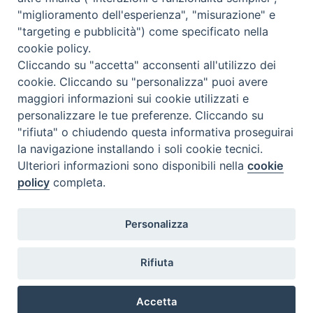
<<
Ago 2026
>>
"miglioramento dell'esperienza", "misurazione" e
"targeting e pubblicità") come specificato nella
l
m
m
g
v
s
d
cookie policy.
27
28
29
30
31
1
2
Cliccando su "accetta" acconsenti all'utilizzo dei
3
4
5
6
7
8
9
cookie. Cliccando su "personalizza" puoi avere
maggiori informazioni sui cookie utilizzati e
10
11
12
13
14
15
16
personalizzare le tue preferenze. Cliccando su
17
18
19
20
21
22
23
"rifiuta" o chiudendo questa informativa proseguirai
la navigazione installando i soli cookie tecnici.
24
29
25
26
27
28
30
Ulteriori informazioni sono disponibili nella
cookie
31
1
2
3
4
5
6
policy
completa.
Personalizza
Rifiuta
DIACONI
Diocesi di Milano Via Pio XI, 32 - 21040 - Venegono Inferiore (VA)
permanenti -
Tel. 0331.867111 - Fax. 0331.867700
Accetta
Diocesi di Milano
E-mail:
diaconato@seminario.milano.it