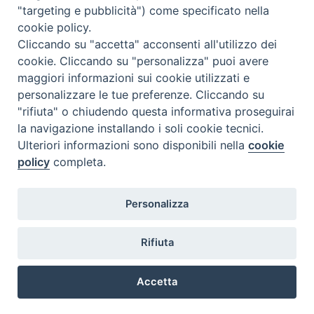
"targeting e pubblicità") come specificato nella
l
m
m
g
v
s
d
cookie policy.
27
28
29
30
31
1
2
Cliccando su "accetta" acconsenti all'utilizzo dei
3
4
5
6
7
8
9
cookie. Cliccando su "personalizza" puoi avere
maggiori informazioni sui cookie utilizzati e
10
11
12
13
14
15
16
personalizzare le tue preferenze. Cliccando su
17
18
19
20
21
22
23
"rifiuta" o chiudendo questa informativa proseguirai
la navigazione installando i soli cookie tecnici.
24
29
25
26
27
28
30
Ulteriori informazioni sono disponibili nella
cookie
31
1
2
3
4
5
6
policy
completa.
Personalizza
Rifiuta
DIACONI
Diocesi di Milano Via Pio XI, 32 - 21040 - Venegono Inferiore (VA)
permanenti -
Tel. 0331.867111 - Fax. 0331.867700
Accetta
Diocesi di Milano
E-mail:
diaconato@seminario.milano.it
Preferenze Cookie