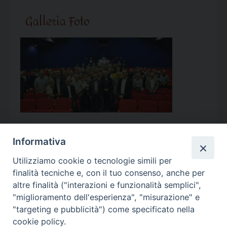
Galleria Foto
Informativa
Utilizziamo cookie o tecnologie simili per
Calendario Appuntamenti
finalità tecniche e, con il tuo consenso, anche per
altre finalità ("interazioni e funzionalità semplici",
<<
Ago 2026
>>
"miglioramento dell'esperienza", "misurazione" e
"targeting e pubblicità") come specificato nella
l
m
m
g
v
s
d
cookie policy.