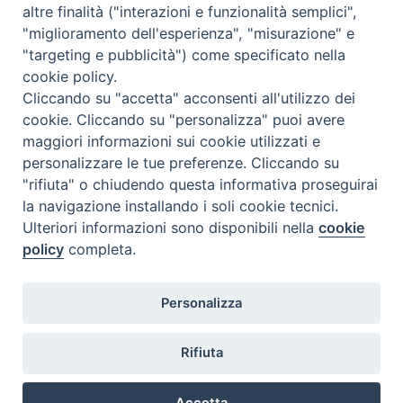
altre finalità ("interazioni e funzionalità semplici",
<<
Ago 2026
>>
"miglioramento dell'esperienza", "misurazione" e
"targeting e pubblicità") come specificato nella
l
m
m
g
v
s
d
cookie policy.
27
28
29
30
31
1
2
Cliccando su "accetta" acconsenti all'utilizzo dei
3
4
5
6
7
8
9
cookie. Cliccando su "personalizza" puoi avere
maggiori informazioni sui cookie utilizzati e
10
11
12
13
14
15
16
personalizzare le tue preferenze. Cliccando su
17
18
19
20
21
22
23
"rifiuta" o chiudendo questa informativa proseguirai
la navigazione installando i soli cookie tecnici.
24
29
25
26
27
28
30
Ulteriori informazioni sono disponibili nella
cookie
31
1
2
3
4
5
6
policy
completa.
Personalizza
Rifiuta
DIACONI
Diocesi di Milano Via Pio XI, 32 - 21040 - Venegono Inferiore (VA)
permanenti -
Tel. 0331.867111 - Fax. 0331.867700