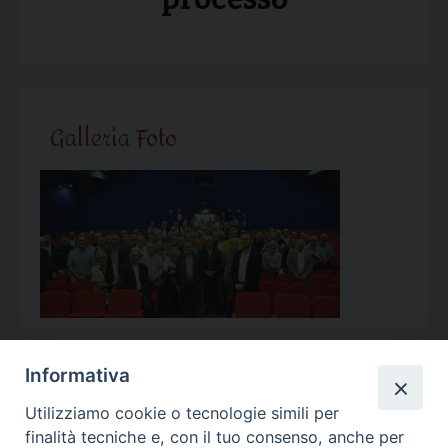
Galleria Foto
Informativa
Utilizziamo cookie o tecnologie simili per
Calendario Appuntamenti
finalità tecniche e, con il tuo consenso, anche per