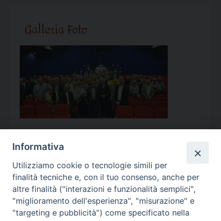
Galleria Foto
Informativa
Utilizziamo cookie o tecnologie simili per
Calendario Appuntamenti
finalità tecniche e, con il tuo consenso, anche per
altre finalità ("interazioni e funzionalità semplici",
<<
Ago 2026
>>
"miglioramento dell'esperienza", "misurazione" e
"targeting e pubblicità") come specificato nella
l
m
m
g
v
s
d