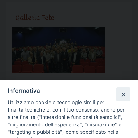
Galleria Foto
Informativa
Utilizziamo cookie o tecnologie simili per
Calendario Appuntamenti
finalità tecniche e, con il tuo consenso, anche per
altre finalità ("interazioni e funzionalità semplici",
<<
Ago 2026
>>
"miglioramento dell'esperienza", "misurazione" e
"targeting e pubblicità") come specificato nella
l
m
m
g
v
s
d