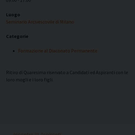
09:00 - 17:00
Luogo
Seminario Arcivescovile di Milano
Categorie
Formazione al Diaconato Permanente
Ritiro di Quaresima riservato a Candidati ed Aspiranti con le
loro mogli e i loro figli.
←
Incontro III Aspiranti