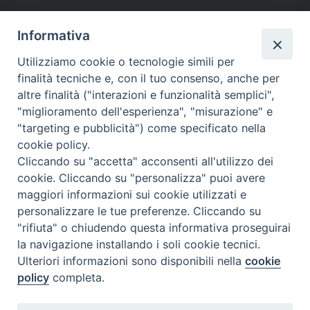
Informativa
Utilizziamo cookie o tecnologie simili per
Calendario Appuntamenti
finalità tecniche e, con il tuo consenso, anche per
altre finalità ("interazioni e funzionalità semplici",
<<
Ago 2026
>>
"miglioramento dell'esperienza", "misurazione" e
"targeting e pubblicità") come specificato nella
l
m
m
g
v
s
d
cookie policy.
27
28
29
30
31
1
2
Cliccando su "accetta" acconsenti all'utilizzo dei
3
4
5
6
7
8
9
cookie. Cliccando su "personalizza" puoi avere
maggiori informazioni sui cookie utilizzati e
10
11
12
13
14
15
16
personalizzare le tue preferenze. Cliccando su
17
18
19
20
21
22
23
"rifiuta" o chiudendo questa informativa proseguirai
la navigazione installando i soli cookie tecnici.
24
29
25
26
27
28
30
Ulteriori informazioni sono disponibili nella
cookie
31
1
2
3
4
5
6
policy
completa.