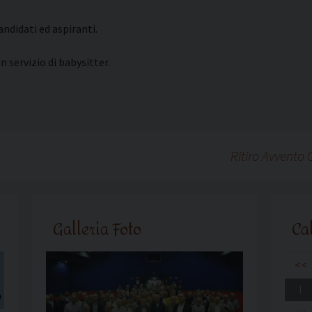
andidati ed aspiranti.
n servizio di babysitter.
Ritiro Avvento
Galleria Foto
Ca
<<
l