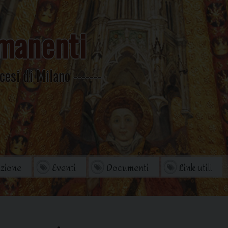
manenti
cesi di Milano
zione
Eventi
Documenti
Link utili
orio
Archivio Storico
di studi
Omelie