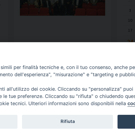
27
o
3
10
17
24
31
imili per finalità tecniche e, con il tuo consenso, anche per 
amento dell'esperienza", "misurazione" e "targeting e pubbli
i all'utilizzo dei cookie. Cliccando su "personalizza" puoi
re le tue preferenze. Cliccando su "rifiuta" o chiudendo que
okie tecnici. Ulteriori informazioni sono disponibili nella
coo
Rifiuta
Diocesi 
Tel. 033
E-mail: