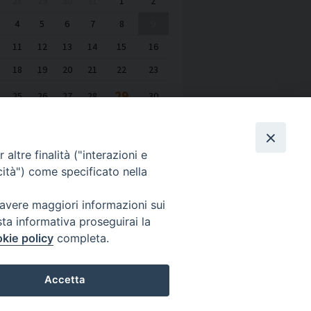
28
29
30
31
1
2
4
5
6
7
8
9
11
12
13
14
15
16
18
19
20
21
22
23
29
25
26
27
28
30
1
2
3
4
5
6
altre finalità ("interazioni e
cità") come specificato nella
 avere maggiori informazioni sui
sta informativa proseguirai la
kie policy
completa.
Accetta
di Milano Via Pio XI, 32 - 21040 - Venegono Inferiore (VA)
1.867111 - Fax. 0331.867700
Preferenze Cookie
diaconato@seminario.milano.it