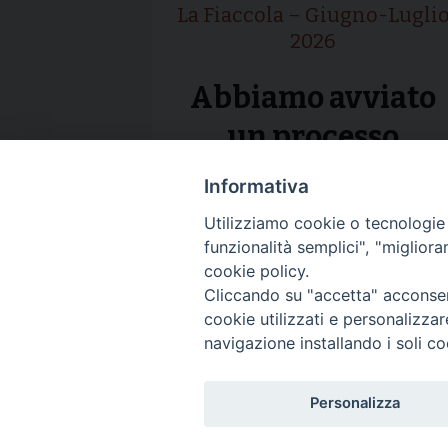
La Fiaccola – Giugno-Lugli
2026
Abbiamo avviato
un processo
Informativa
Utilizziamo cookie o tecnologie s
funzionalità semplici", "miglior
cookie policy.
Cliccando su "accetta" acconsent
cookie utilizzati e personalizza
navigazione installando i soli co
Personalizza
DIACONI permanenti - Diocesi di Milano