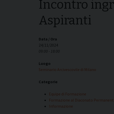
Incontro ingr
I pass
Può esserlo un uomo
forma
sposato?
Aspiranti
La pre
La Croce Diaconale
diaco
Data / Ora
24/11/2024
09:00 - 18:00
Luogo
Seminario Arcivescovile di Milano
Categorie
Equipe di Formazione
Formazione al Diaconato Permanent
Informazione