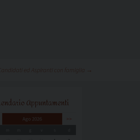
 Candidati ed Aspiranti con famiglia
→
lendario Appuntamenti
Ago 2026
>>
m
m
g
v
s
d