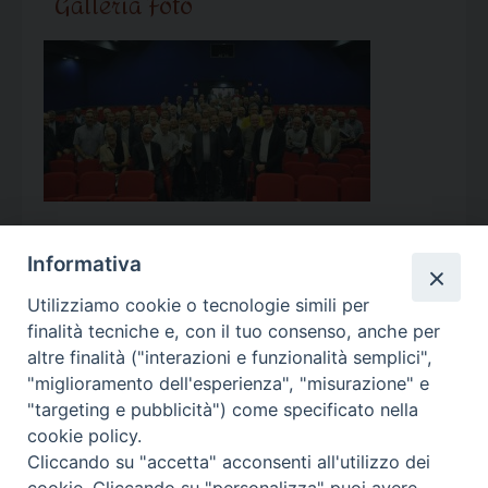
Galleria Foto
Informativa
Utilizziamo cookie o tecnologie simili per
Calendario Appuntamenti
finalità tecniche e, con il tuo consenso, anche per
altre finalità ("interazioni e funzionalità semplici",
<<
Ago 2026
>>
"miglioramento dell'esperienza", "misurazione" e
"targeting e pubblicità") come specificato nella
l
m
m
g
v
s
d
cookie policy.
27
28
29
30
31
1
2
Cliccando su "accetta" acconsenti all'utilizzo dei
3
4
5
6
7
8
9
cookie. Cliccando su "personalizza" puoi avere