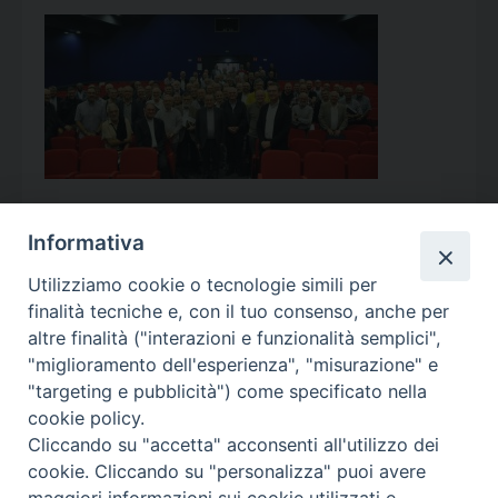
Informativa
Utilizziamo cookie o tecnologie simili per
Calendario Appuntamenti
finalità tecniche e, con il tuo consenso, anche per
altre finalità ("interazioni e funzionalità semplici",
<<
Ago 2026
>>
"miglioramento dell'esperienza", "misurazione" e
"targeting e pubblicità") come specificato nella
l
m
m
g
v
s
d
cookie policy.
27
28
29
30
31
1
2
Cliccando su "accetta" acconsenti all'utilizzo dei
3
4
5
6
7
8
9
cookie. Cliccando su "personalizza" puoi avere
maggiori informazioni sui cookie utilizzati e