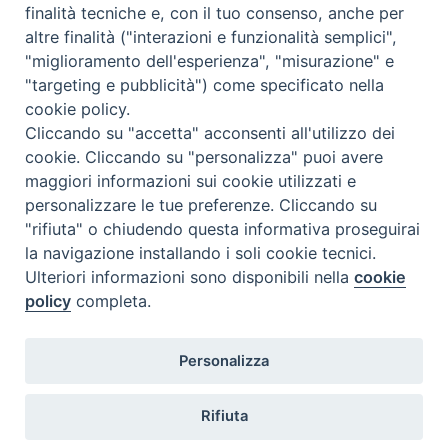
Calendario Appuntamenti
finalità tecniche e, con il tuo consenso, anche per
altre finalità ("interazioni e funzionalità semplici",
<<
Ago 2026
>>
"miglioramento dell'esperienza", "misurazione" e
"targeting e pubblicità") come specificato nella
l
m
m
g
v
s
d
cookie policy.
27
28
29
30
31
1
2
Cliccando su "accetta" acconsenti all'utilizzo dei
3
4
5
6
7
8
9
cookie. Cliccando su "personalizza" puoi avere
maggiori informazioni sui cookie utilizzati e
10
11
12
13
14
15
16
personalizzare le tue preferenze. Cliccando su
17
18
19
20
21
22
23
"rifiuta" o chiudendo questa informativa proseguirai
la navigazione installando i soli cookie tecnici.
24
29
25
26
27
28
30
Ulteriori informazioni sono disponibili nella
cookie
31
1
2
3
4
5
6
policy
completa.
Personalizza
Rifiuta
DIACONI
Diocesi di Milano Via Pio XI, 32 - 21040 - Venegono Inferiore (VA)