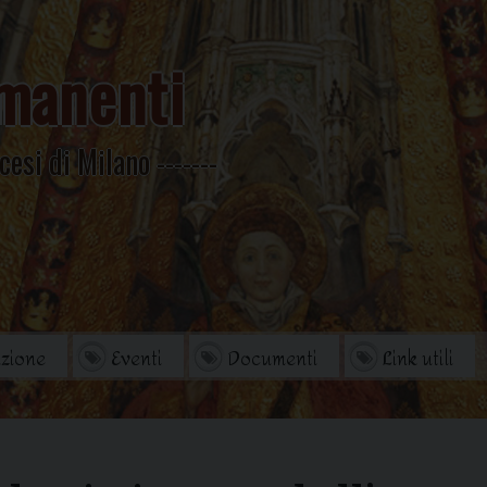
manenti
cesi di Milano
zione
Eventi
Documenti
Link utili
orio
Archivio Storico
di studi
Omelie