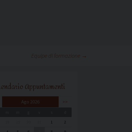
Equipe di formazione
→
lendario Appuntamenti
Ago 2026
>>
m
m
g
v
s
d
28
29
30
31
1
2
4
5
6
7
8
9