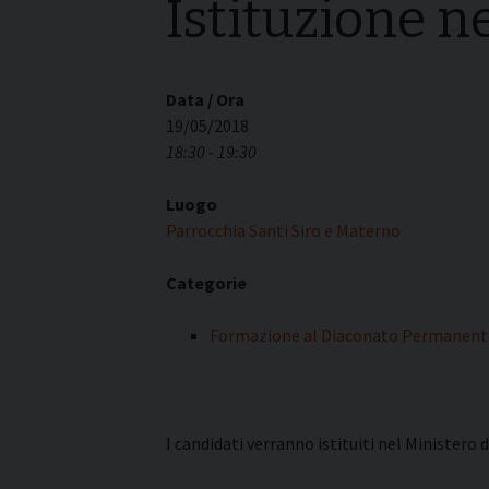
Istituzione ne
I pass
Può esserlo un uomo
forma
sposato?
La pre
La Croce Diaconale
diaco
Data / Ora
19/05/2018
18:30 - 19:30
Luogo
Parrocchia Santi Siro e Materno
Categorie
Formazione al Diaconato Permanent
I candidati verranno istituiti nel Ministero d