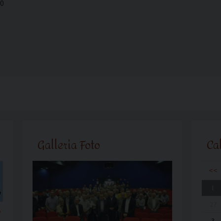
30
Galleria Foto
Ca
<<
l
27
o
3