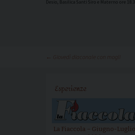
Desio, Basilica Santi Siro e Materno ore 18.
Navigazione
←
Giovedì diaconale con mogli
articolo
Esperienze
La Fiaccola – Giugno-Lugli