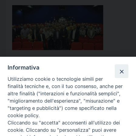
Informativa
Utilizziamo cookie o tecnologie simili per
Calendario Appuntamenti
finalità tecniche e, con il tuo consenso, anche per
altre finalità ("interazioni e funzionalità semplici",
<<
Ago 2026
>>
"miglioramento dell'esperienza", "misurazione" e
"targeting e pubblicità") come specificato nella
l
m
m
g
v
s
d
cookie policy.
27
28
29
30
31
1
2
Cliccando su "accetta" acconsenti all'utilizzo dei
3
4
5
6
7
8
9
cookie. Cliccando su "personalizza" puoi avere