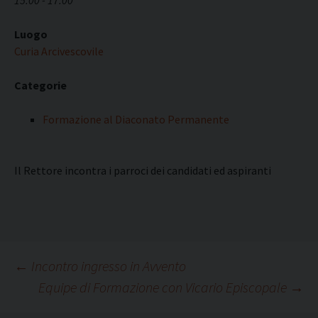
15:00 - 17:00
Luogo
Curia Arcivescovile
Categorie
Formazione al Diaconato Permanente
Il Rettore incontra i parroci dei candidati ed aspiranti
Navigazione
←
Incontro ingresso in Avvento
Equipe di Formazione con Vicario Episcopale
→