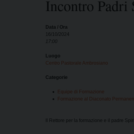
Incontro Padri 
I pass
Può esserlo un uomo
forma
sposato?
La pr
La Croce Diaconale
diaco
Data / Ora
16/10/2024
17:00
Luogo
Centro Pastorale Ambrosiano
Categorie
Equipe di Formazione
Formazione al Diaconato Permanen
Il Rettore per la formazione e il padre Spir