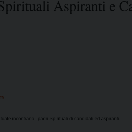
Spirituali Aspiranti e C
i della
Convegni Regionali
zione
Testi Magisteriali
eghiera del
no
Area riservata
te
ituale incontrano i padri Spirituali di candidati ed aspiranti.