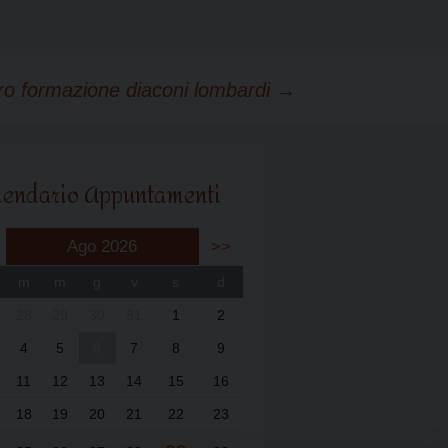
ro formazione diaconi lombardi
→
lendario Appuntamenti
Ago 2026
>>
m
m
g
v
s
d
28
29
30
31
1
2
4
5
6
7
8
9
11
12
13
14
15
16
18
19
20
21
22
23