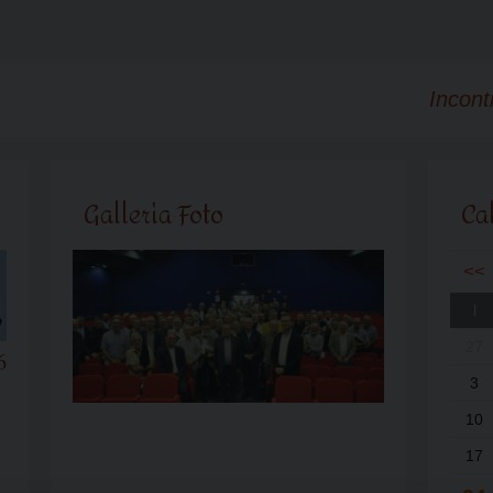
Incont
Galleria Foto
Ca
<<
l
27
6
3
10
17