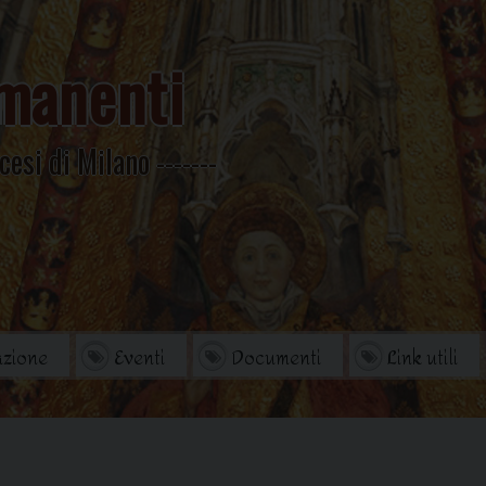
manenti
cesi di Milano
zione
Eventi
Documenti
Link utili
orio
Archivio Storico
di studi
Omelie