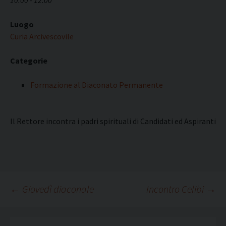
10:00 - 12:00
Luogo
Curia Arcivescovile
Categorie
Formazione al Diaconato Permanente
Il Rettore incontra i padri spirituali di Candidati ed Aspiranti
Navigazione
←
Giovedì diaconale
Incontro Celibi
→