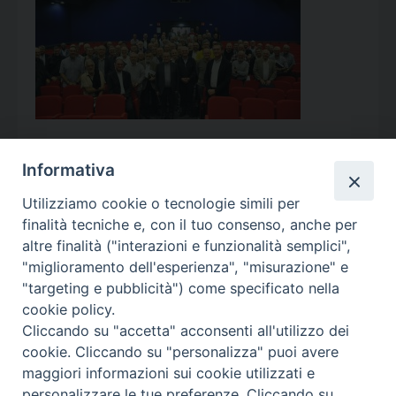
Informativa
Utilizziamo cookie o tecnologie simili per
Calendario Appuntamenti
finalità tecniche e, con il tuo consenso, anche per
altre finalità ("interazioni e funzionalità semplici",
<<
Ago 2026
>>
"miglioramento dell'esperienza", "misurazione" e
"targeting e pubblicità") come specificato nella
l
m
m
g
v
s
d
cookie policy.
27
28
29
30
31
1
2
Cliccando su "accetta" acconsenti all'utilizzo dei
3
4
5
6
7
8
9
cookie. Cliccando su "personalizza" puoi avere
maggiori informazioni sui cookie utilizzati e
10
11
12
13
14
15
16
personalizzare le tue preferenze. Cliccando su